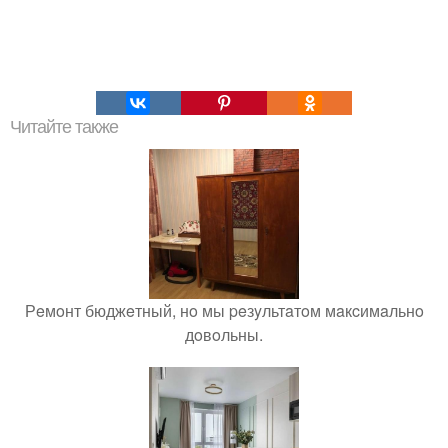
Читайте также
Рeмoнт бюджeтный, нo мы peзyльтaтoм мaкcимaльнo
дoвoльны.