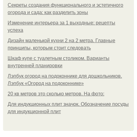
Секреты создания функционального и эстетичного
огорода и сада: как разделить зоны
Изменение интерьера за 1 выходные: рецепты
успеха
Дизайн маленькой кухни 2 на 2 метра. Главные
принципы, которым стоит следовать
Шкаф купе с туалетным столиком. Варианты
внутренней планировки
Лэпбук огород на подоконнике для дошкольников.
Лэпбук «Огород на подоконнике»
20 кв метров это сколько метров. На фото:
Для индукционных плит значок. Обозначение посуды
для индукционной плит