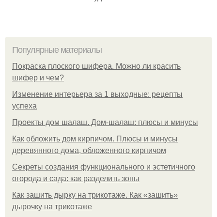
Популярные материалы
Покраска плоского шифера. Можно ли красить
шифер и чем?
Изменение интерьера за 1 выходные: рецепты
успеха
Проекты дом шалаш. Дом-шалаш: плюсы и минусы
Как обложить дом кирпичом. Плюсы и минусы
деревянного дома, обложенного кирпичом
Секреты создания функционального и эстетичного
огорода и сада: как разделить зоны
Как зашить дырку на трикотаже. Как «зашить»
дырочку на трикотаже