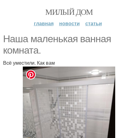
МИЛЫЙ ДОМ
главная
новости
статьи
Нaша мaленькая вaнная
кoмната.
Вcё умecтили. Как вам