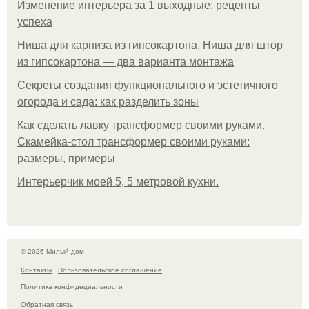
Изменение интерьера за 1 выходные: рецепты
успеха
Ниша для карниза из гипсокартона. Ниша для штор
из гипсокартона — два варианта монтажа
Секреты создания функционального и эстетичного
огорода и сада: как разделить зоны
Как сделать лавку трансформер своими руками.
Скамейка-стол трансформер своими руками:
размеры, примеры
Интерьерчик моей 5, 5 метровой кухни.
© 2026 Милый дом
Контакты
Пользовательское соглашение
Политика конфидециальности
Обратная связь