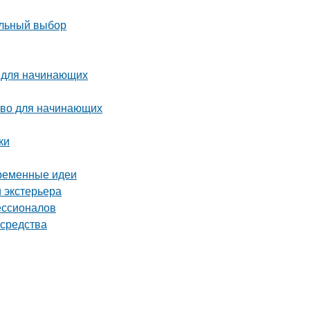
ильный выбор
о для начинающих
тво для начинающих
ки
временные идеи
 экстерьера
ессионалов
 средства