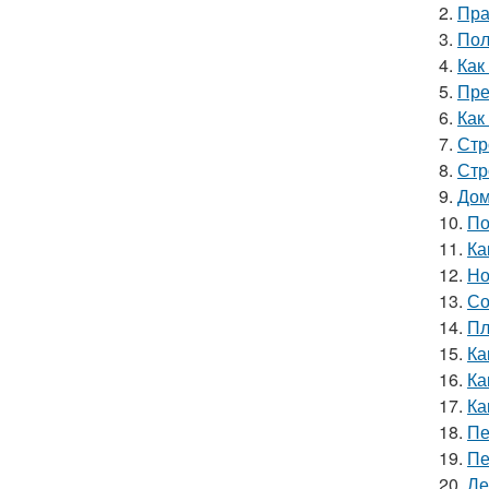
2.
Пра
3.
Пол
4.
Как
5.
Пре
6.
Как
7.
Стр
8.
Стр
9.
Дом
10.
По
11.
Ка
12.
Но
13.
Со
14.
Пл
15.
Ка
16.
Ка
17.
Ка
18.
Пе
19.
Пе
20.
Ле