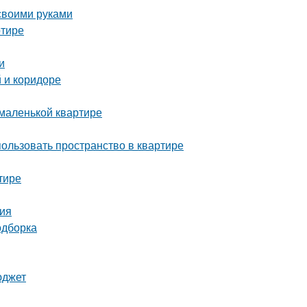
 своими руками
ртире
и
 и коридоре
 маленькой квартире
пользовать пространство в квартире
тире
ия
одборка
юджет