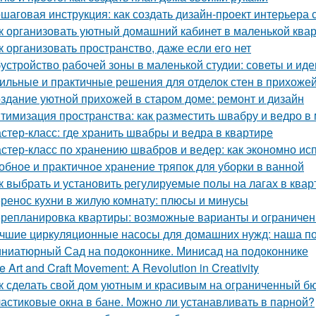
шаговая инструкция: как создать дизайн-проект интерьера
к организовать уютный домашний кабинет в маленькой ква
к организовать пространство, даже если его нет
устройство рабочей зоны в маленькой студии: советы и иде
ильные и практичные решения для отделок стен в прихожей
здание уютной прихожей в старом доме: ремонт и дизайн
тимизация пространства: как разместить швабру и ведро в
стер-класс: где хранить швабры и ведра в квартире
стер-класс по хранению швабров и ведер: как экономно ис
обное и практичное хранение тряпок для уборки в ванной
к выбрать и установить регулируемые полы на лагах в квар
ренос кухни в жилую комнату: плюсы и минусы
репланировка квартиры: возможные варианты и ограничен
чшие циркуляционные насосы для домашних нужд: наша п
ниатюрный Сад на подоконнике. Минисад на подоконнике
e Art and Craft Movement: A Revolution in Creativity
к сделать свой дом уютным и красивым на ограниченный б
астиковые окна в бане. Можно ли устанавливать в парной?