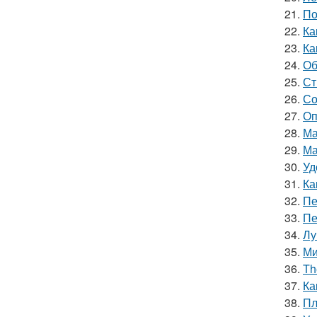
21.
По
22.
Ка
23.
Ка
24.
Об
25.
Ст
26.
Со
27.
Оп
28.
Ма
29.
Ма
30.
Уд
31.
Ка
32.
Пе
33.
Пе
34.
Лу
35.
Ми
36.
Th
37.
Ка
38.
Пл