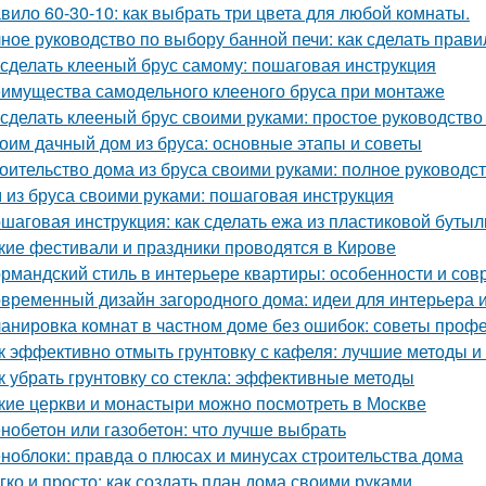
вило 60-30-10: как выбрать три цвета для любой комнаты.
ное руководство по выбору банной печи: как сделать прав
 сделать клееный брус самому: пошаговая инструкция
имущества самодельного клееного бруса при монтаже
 сделать клееный брус своими руками: простое руководств
оим дачный дом из бруса: основные этапы и советы
оительство дома из бруса своими руками: полное руководс
 из бруса своими руками: пошаговая инструкция
шаговая инструкция: как сделать ежа из пластиковой бутыл
кие фестивали и праздники проводятся в Кирове
рмандский стиль в интерьере квартиры: особенности и со
временный дизайн загородного дома: идеи для интерьера и
анировка комнат в частном доме без ошибок: советы проф
к эффективно отмыть грунтовку с кафеля: лучшие методы и
к убрать грунтовку со стекла: эффективные методы
кие церкви и монастыри можно посмотреть в Москве
нобетон или газобетон: что лучше выбрать
ноблоки: правда о плюсах и минусах строительства дома
гко и просто: как создать план дома своими руками