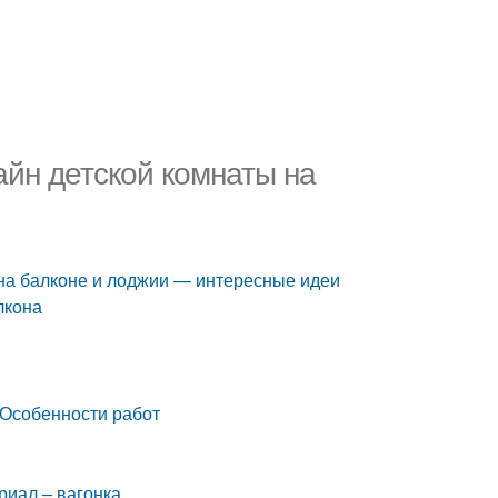
айн детской комнаты на
 на балконе и лоджии — интересные идеи
лкона
 Особенности работ
риал – вагонка