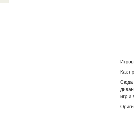
Игров
Как п
Сюда 
диван
игр и
Ориги