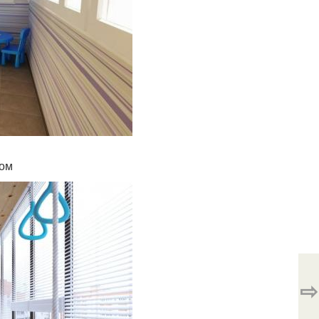
шом
⇨