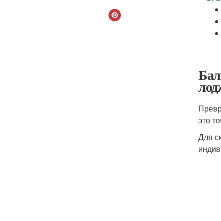
Бал
лод
Превр
это то
Для с
индив