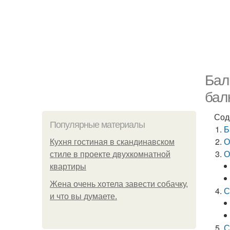
Бал
бал
Сод
Популярные материалы
Б
О
Кухня гостиная в скандинавском
О
стиле в проекте двухкомнатной
квартиры
Жена очень хотела завести собачку,
С
и что вы думаете.
С