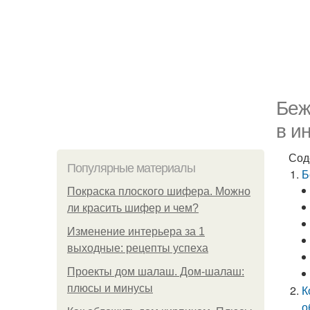
Беж
в и
Сод
Популярные материалы
Б
Покраска плоского шифера. Можно
ли красить шифер и чем?
Изменение интерьера за 1
выходные: рецепты успеха
Проекты дом шалаш. Дом-шалаш:
плюсы и минусы
К
о