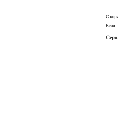
С кор
Бежев
Серо