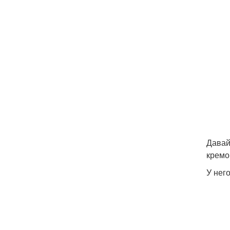
Давай
кремо
У нег