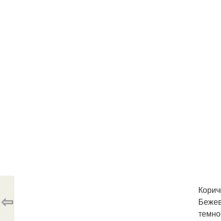
Корич
⇦
Бежев
темно