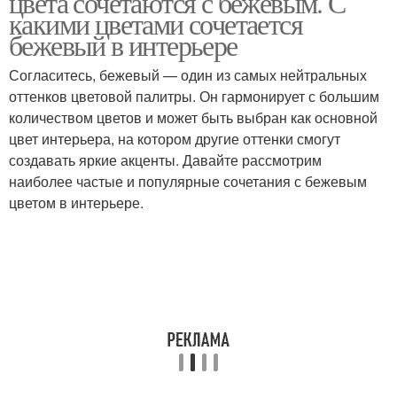
цвета сочетаются с бежевым. С
какими цветами сочетается
бежевый в интерьере
Бежево-фиолетовый
Согласитесь, бежевый — один из самых нейтральных
Цвета в интерьере
интерьер
оттенков цветовой палитры. Он гармонирует с большим
количеством цветов и может быть выбран как основной
цвет интерьера, на котором другие оттенки смогут
создавать яркие акценты. Давайте рассмотрим
Тренды в интерьере
Сочетания в интерьере
наиболее частые и популярные сочетания с бежевым
цветом в интерьере.
Бежево-желтый
Бежевый интерьер
интерьер
Интерьер с яркими
Брюля в интерьере
акцентами