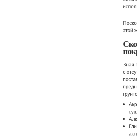
испол
Поско
этой 
Ско
пок
Зная 
с отс
поста
предн
грунт
Акр
суш
Алк
Гли
акт