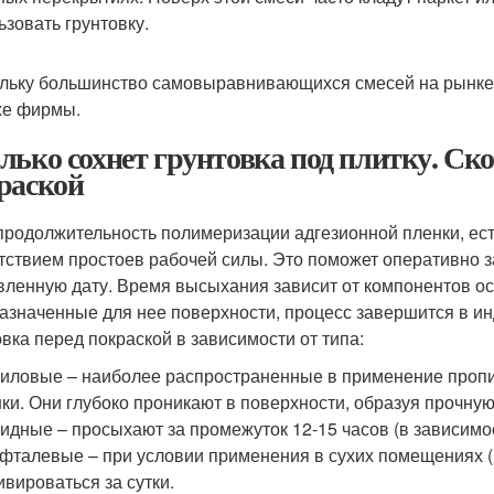
ьзовать грунтовку.
льку большинство самовыравнивающихся смесей на рынке – э
же фирмы.
лько сохнет грунтовка под плитку. Ско
раской
продолжительность полимеризации адгезионной пленки, ест
утствием простоев рабочей силы. Это поможет оперативно 
вленную дату. Время высыхания зависит от компонентов ос
азначенные для нее поверхности, процесс завершится в ин
овка перед покраской в зависимости от типа:
иловые – наиболее распространенные в применение пропит
ки. Они глубоко проникают в поверхности, образуя прочную
идные – просыхают за промежуток 12-15 часов (в зависимос
фталевые – при условии применения в сухих помещениях (к
ивироваться за сутки.