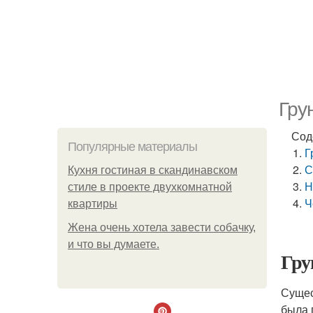
Гру
Сод
Популярные материалы
Г
С
Кухня гостиная в скандинавском
Н
стиле в проекте двухкомнатной
Ч
квартиры
Жена очень хотела завести собачку,
и что вы думаете.
Гру
Сущес
была 