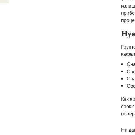
излиш
прибо
проце
Нуж
Грунт
кафел
Она
Спо
Она
Сос
Как в
срок 
повер
На да