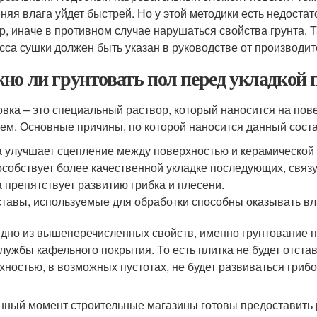
няя влага уйдет быстрей. Но у этой методики есть недоста
р, иначе в противном случае нарушаться свойства грунта. Т
сса сушки должен быть указан в руководстве от производит
но ли грунтовать пол перед укладкой 
овка – это специальный раствор, который наносится на пов
ем. Основные причины, по которой наносится данный сост
 улучшает сцепление между поверхностью и керамической 
собствует более качественной укладке последующих, связ
 препятствует развитию грибка и плесени.
тавы, используемые для обработки способны оказывать в
идно из вышеперечисленных свойств, именно грунтование п
службы кафельного покрытия. То есть плитка не будет отстава
хностью, в возможных пустотах, не будет развиваться грибо
нный момент строительные магазины готовы предоставить 