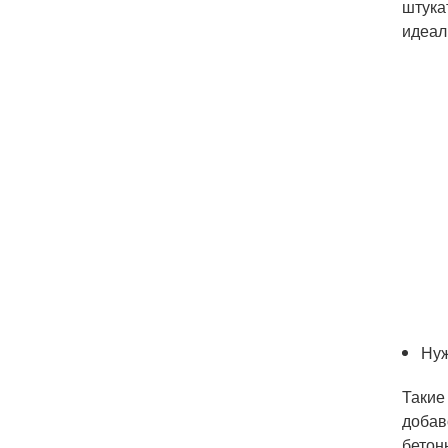
штука
идеал
Нуж
Такие
добав
бетон