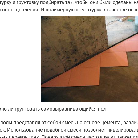
турку и грунтовку подбирать так, чтобы они были сделаны н
ьного сцепления. И полимерную штукатурку в качестве осн
но ли грунтовать самовыравнивающийся пол
 полы представляют собой смесь на основе цемента, разл
ок. Использование подобной смеси позволяет нивелироват
ных перекрытиях. Поверх этой смеси часто кладут паркет ил