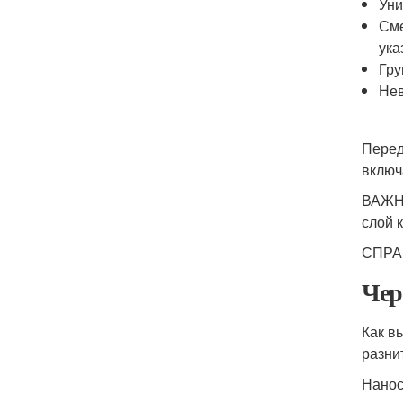
Уни
Сме
ука
Гру
Нев
Перед
включ
ВАЖНО
слой 
СПРАВ
Чер
Как в
разни
Нанос