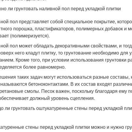
но ли грунтовать наливной пол перед укладкой плитки
ной пол представляет собой специальное покрытие, которо
тного порошка, пластификаторов, полимерных добавок и м
вает (полимеризуется).
ной пол может обладать декоративными свойствами, и тогда
поверх него кладут плитку, то грунтование необходимо для 
анием. Кроме того, при условии использования грунтовки ра
еделяется более равномерно.
ешения таких задач могут использоваться разные составы, 
 называются бетоноконтактами. В их состав входят различ
ретановые смолы. Песок важен, поскольку благодаря ему 
 обеспечивает должный уровень сцепления.
о ли грунтовать оштукатуренные стены перед укладкой пли
атуренные стены перед укладкой плитки можно и нужно гру