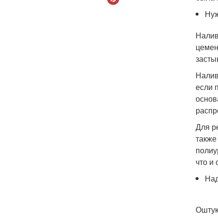
Нуж
Налив
цемен
засты
Налив
если 
основ
распр
Для р
также
полиу
что и
Над
Оштук