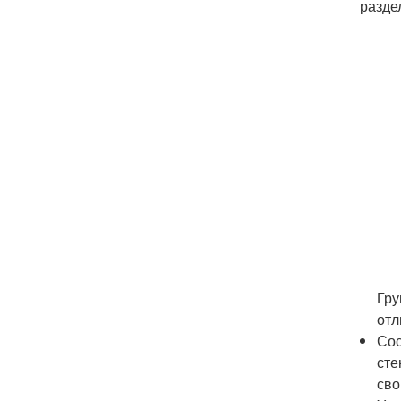
разде
Гру
отл
Сос
сте
сво