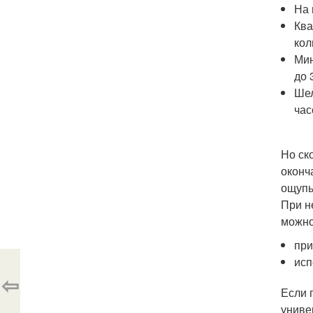
На 
Ква
кол
Мин
до 
Шел
час
Но ск
оконч
ощупь
При н
можно
при
исп
⇦
Если 
униве