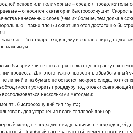
водной основе или полимерные – средняя продолжительнос
рцевые – относятся к категории быстросохнущих. Скорост
ичества нанесенных слоев (чем их больше, тем дольше сохн
еральные – такие пленки схватываются достаточно быстро
3 ч.
лаковые – благодаря входящему в состав спирту, подверж
ов максимум.
олько бы времени не сохла грунтовка под покраску в конеч
ании процесса. Для этого нужно проверить обработанный уч
 не липкий и на бумаге не остается мокрого следа, то пленк
еобходимости ускорить процедуру подготовки сцепляющей 
 воспользоваться несколькими методами:
менять быстросохнущий тип грунта;
ользовать для устранения влаги тепловой прибор.
первый метод не подходит ввиду наличия неподходящей для
рсальный. Подобный нагревательный элемент повысит темпе