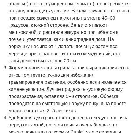
полосы (то есть в умеренном климате), то потребуется
на зиму проводить укрытие. В этом случае есть смысл
при посадке саженец наклонять на угол в 45–60
градусов, к южной стороне. Ветви стягивают
мешковиной, и растение аккуратно пригибается к
почве и утепляется, как и виноградная лоза. На
верхушку насыпают 4 лопаты почвы, а затем все
деревце присыпается грунтом из междурядий, его
слой должен быть около 20 см.
Формирование кроны граната при выращивании его в
открытом грунте нужно для избежания
травмирования растения, особенно если намечается
зимнее укрытие. Лучше придавать кустовую форму
произрастания, оставляя 5–6 стволиков. Обрезка
проводится на смотрящую наружу почку, и на побеге
должно остаться 2–5 листиков.
Удобрения для гранатового деревца следует вносить
перед посадкой, но если почвы очень бедные, то
можно начинать подкормки Punici, уже с середины