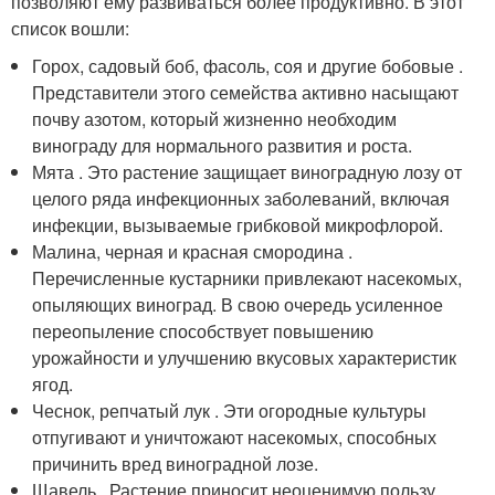
позволяют ему развиваться более продуктивно. В этот
список вошли:
Горох, садовый боб, фасоль, соя и другие бобовые .
Представители этого семейства активно насыщают
почву азотом, который жизненно необходим
винограду для нормального развития и роста.
Мята . Это растение защищает виноградную лозу от
целого ряда инфекционных заболеваний, включая
инфекции, вызываемые грибковой микрофлорой.
Малина, черная и красная смородина .
Перечисленные кустарники привлекают насекомых,
опыляющих виноград. В свою очередь усиленное
переопыление способствует повышению
урожайности и улучшению вкусовых характеристик
ягод.
Чеснок, репчатый лук . Эти огородные культуры
отпугивают и уничтожают насекомых, способных
причинить вред виноградной лозе.
Щавель . Растение приносит неоценимую пользу