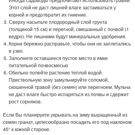
Иногда садоводы предпочитают использовать гравий.
Этот слой не даст лишней влаге застаиваться у
корней и предотвратит их гниение.
Сверху насыпьте плодородный слой грунта
(толщиной 15 см) и перегной, смешанный с почвой (1
ведро). Не лишними будут минеральные удобрения.
Корни бережно расправьте, чтобы они не заплетались
в узел.
Заполните оставшееся пустое место в ямке
питательной почвосмесью
Обильно полейте растение теплой водой.
Приствольную зону замульчируйте соломой,
скошенной травой (без семян) или перегноем. Мульча
не даст влаге быстро испаряться из почвы и сдержит
рост сорняков.
Если Вы планируете укрывать на зиму выращенный из
семян гранат, целесообразно посадить его под наклоном
45° к южной стороне.