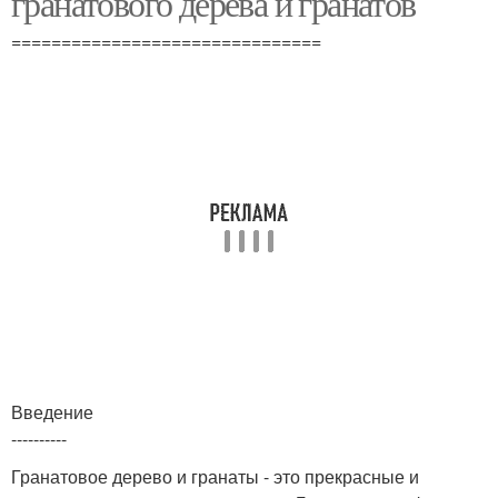
гранатового дерева и гранатов
===============================
Условия для
Дерево в саду
гранатового дерева
Уход за мандариновым
Мандариновое дерево
деревом
Введение
----------
Гранатовое дерево и гранаты - это прекрасные и