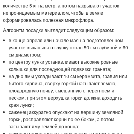
количестве 5 кг на метр, а потом накрывают участок
непроницаемым материалом, чтобы в земле
сформировалась полезная микрофлора.
Алгоритм посадки выглядит следующим образом:
в конце апреля или начале мая на подготовленном
участке выкапывают лунку около 80 см глубиной и 60
см диаметром;
по центру лунки устанавливают высокие ровные
колышки для последующей подвязки граната;
на дно ямы укладывают 10 см керамзита, гравия или
битого кирпича, сверху горкой насыпают землю,
плодородную почву, смешанную с перегноем и
песком, при этом верхушка горки должна доходить
края лунки;
саженец аккуратно опускают на вершину земляной
горки, расправляют корни по ее бокам, а потом
засыпают яму землей до конца;
саженец подвязывают к колышкам, а потом слегка