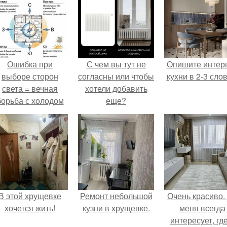
Ошибка при
С чем вы тут не
Опишите интер
выборе сторон
согласны или чтобы
кухни в 2-3 слов
света = вечная
хотели добавить
борьба с холодом
еще?
или светом.
В этой хрущевке
Ремонт небольшой
Очень красиво.
хочется жить!
кузни в хрущевке.
меня всегда
интересует, где