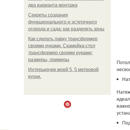
два варианта монтажа
Секреты создания
функционального и эстетичного
огорода и сада: как разделить зоны
Как сделать лавку трансформер
своими руками. Скамейка-стол
трансформер своими руками:
размеры, примеры
Потол
неско
Интерьерчик моей 5, 5 метровой
кухни.
Нат
Натяж
идеал
важно
устан
Под