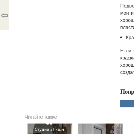
Подве
⇦
монти
хорош
пласт
Кра
Если 
краск
хорош
созда
Понр
Читайте также