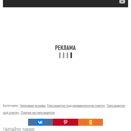
Категории:
Черновая основа
,
Гипсокартон под керамическую плитку
,
Гипсокартон
под плитку
,
Плитки на гипсокартон
Читайте также