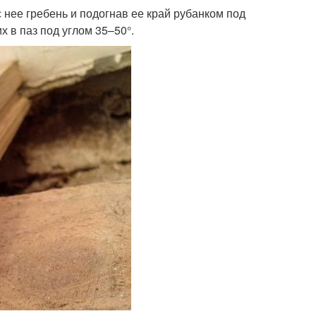
нее гребень и подогнав ее край рубанком под
х в паз под углом 35–50°.