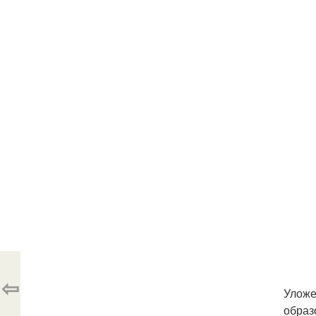
⇦
Уложе
образ