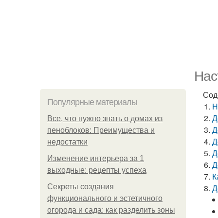
Нас
Сод
Популярные материалы
Н
Д
Все, что нужно знать о домах из
Д
пеноблоков: Преимущества и
Д
недостатки
Д
Изменение интерьера за 1
Д
выходные: рецепты успеха
К
Секреты создания
Д
функционального и эстетичного
огорода и сада: как разделить зоны