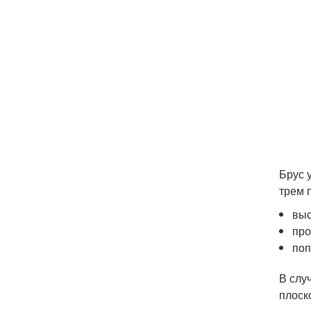
Брус 
трем 
выс
про
поп
В слу
плоск