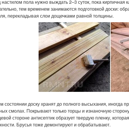
 настилом пола нужно выждать 2–3 суток, пока кирпичная к
ательно, тем временем занимаются подготовкой доски: об
ля, перекладывая слои дощечками равной толщины.
ом состоянии доску хранят до полного высыхания, иногда п
ных смолах. Покрывают только торцы и изнаночную сторону
цевой стороне антисептик образует твердую пленку, котора
хности. Брусья тоже демонтируют и обрабатывают.