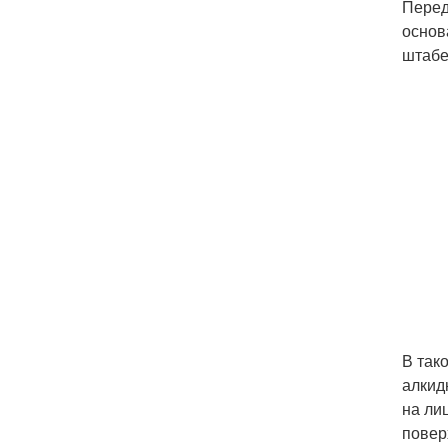
Перед
основ
штабе
В так
алкид
на ли
повер