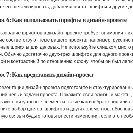
те его детализировать, добавляя цвета, шрифты и другие де
ос 6: Как использовать шрифты в дизайн-проекте
ьзование шрифтов в дизайн-проекте требует внимания к и
ые соответствуют теме вашего проекта: например, рукопис
ные шрифты для деловых. Не используйте слишком много ра
н. Обычно достаточно двух-трех шрифтов для одного проекта
ой и контрастный по отношению к фону, чтобы он был легко
ос 7: Как представить дизайн-проект
резентации дизайн-проекта подготовьте и структурированны
нив цель и задачи проекта. Покажите свои эскизы и макеты,
ьзуйте визуальные элементы, такие как изображения или с
ните выбор цветов, шрифтов и других элементов, обоснов
ную связь и будьте готовы внести изменения, если это необ