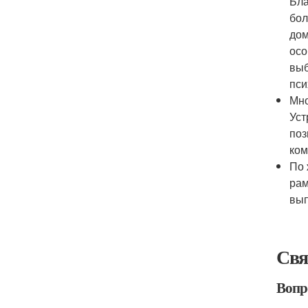
Бла
бол
дом
осо
выб
пси
Мно
Уст
поз
ком
По 
рам
вып
Свя
Вопро