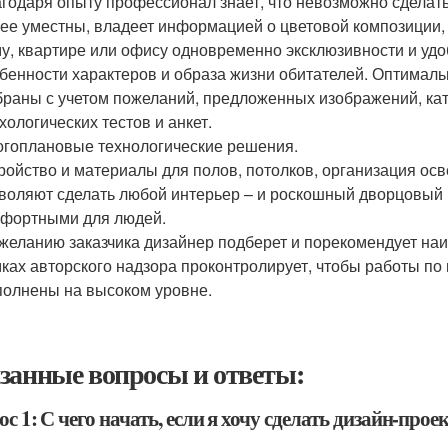
годаря опыту профессионал знает, что невозможно сделат
ее уместны, владеет информацией о цветовой композиции,
у, квартире или офису одновременно эксклюзивности и удо
бенности характеров и образа жизни обитателей. Оптималь
раны с учетом пожеланий, предложенных изображений, ката
хологических тестов и анкет.
гоплановые технологические решения.
ройство и материалы для полов, потолков, организация ос
воляют сделать любой интерьер – и роскошный дворцовый 
фортными для людей.
желанию заказчика дизайнер подберет и порекомендует наи
ках авторского надзора проконтролирует, чтобы работы п
олнены на высоком уровне.
занные вопросы и ответы:
с 1: С чего начать, если я хочу сделать дизайн-про