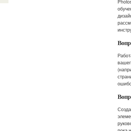
Photo
обуче
дизай
рассм
инстр
Вопро
Работ
вашег
(напр
стран
ошибо
Вопро
Созда
элеме
руков
пока 