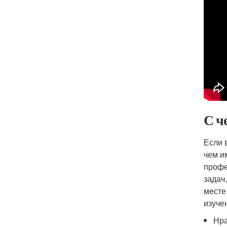
С ч
Если 
чем и
профе
задач
месте
изуче
Нра