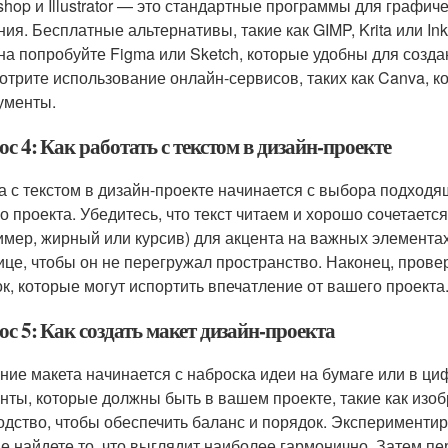
shop и Illustrator — это стандартные программы для графич
ния. Бесплатные альтернативы, такие как GIMP, Krita или In
на попробуйте Figma или Sketch, которые удобны для созда
отрите использование онлайн-сервисов, таких как Canva, 
ументы.
с 4: Как работать с текстом в дизайн-проекте
а с текстом в дизайн-проекте начинается с выбора подход
о проекта. Убедитесь, что текст читаем и хорошо сочетаетс
имер, жирный или курсив) для акцента на важных элементах
ице, чтобы он не перегружал пространство. Наконец, пров
к, которые могут испортить впечатление от вашего проекта
с 5: Как создать макет дизайн-проекта
ние макета начинается с наброска идеи на бумаге или в 
нты, которые должны быть в вашем проекте, такие как изобр
одство, чтобы обеспечить баланс и порядок. Эксперименти
не найдете то, что выглядит наиболее гармонично. Затем п