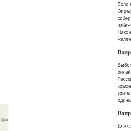
Если 
Опред
собер
избеж
Након
желае
Вопр
Выбор
онлай
Рассм
красн
зрите
одина
Вопр
⇦
Для с