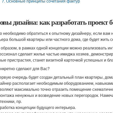
7. Основные принципы сочетания фактур
овы дизайна: как разработать проект 
о необходимо обратиться к опытному дизайнеру, если вам 
ьера большой квартиры или частного дома, где будет жить с
 образом, в рамках одной концепции можно реализовать ин
ссионал сделает жилье частью имиджа хозяев, демонстриру
вые пристрастия, станет визитной карточкой успешных и б
онкретно сделают для Вас?
ервую очередь будет создан детальный план квартиры, дом
айнер располагает необходимым оборудованием, навыкам
воляют максимально точно отразить помещение схематично
онтажа ненужных и возведение новых перегородок. Намеч
техники, пр.
работка концепции будущего интерьера.