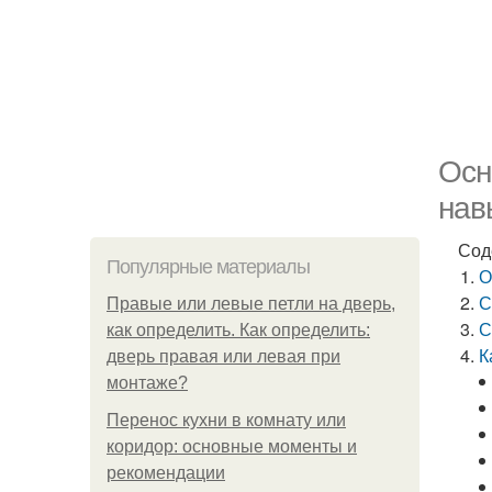
Осн
нав
Сод
Популярные материалы
О
С
Правые или левые петли на дверь,
С
как определить. Как определить:
К
дверь правая или левая при
монтаже?
Перенос кухни в комнату или
коридор: основные моменты и
рекомендации