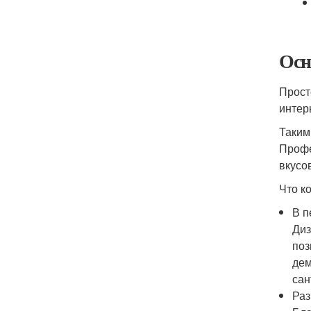
Осн
Прост
интер
Таким
Профе
вкусо
Что к
В п
Диз
поз
дем
сан
Раз