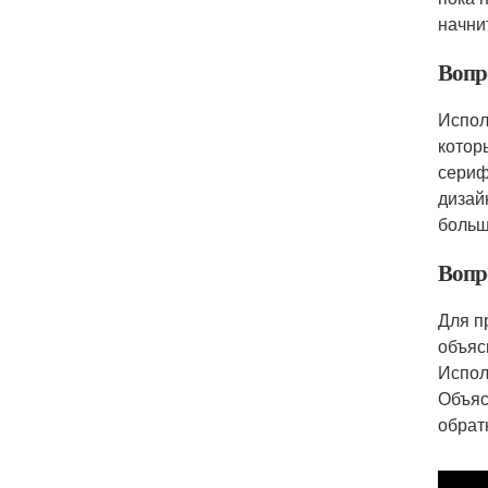
начни
Вопр
Испол
котор
сериф
дизай
больш
Вопр
Для п
объяс
Испол
Объяс
обрат