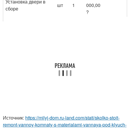
Установка двери в
шт
1
000,00
сборе
?
Источник:
https://milyj-dom.ru-land.com/stati/skolko-stoit-
remont-vannoy-komnaty-s-materialami-vannaya-pod-klyuch-