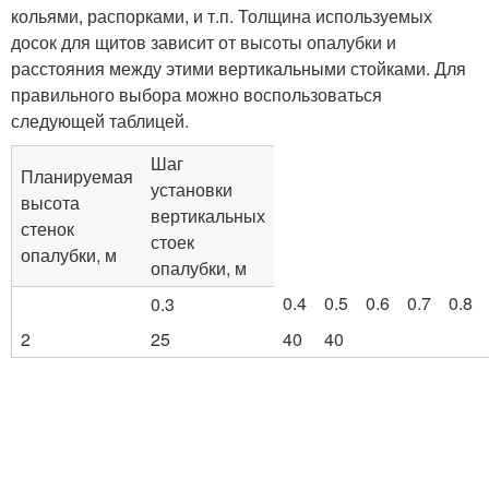
кольями, распорками, и т.п. Толщина используемых
досок для щитов зависит от высоты опалубки и
расстояния между этими вертикальными стойками. Для
правильного выбора можно воспользоваться
следующей таблицей.
Шаг
Планируемая
установки
высота
вертикальных
стенок
стоек
опалубки, м
опалубки, м
0.4
0.5
0.6
0.7
0.8
0.3
2
25
40
40