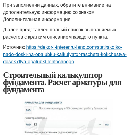
При заполнении данных, обратите внимание на
дополнительную информацию со знаком
Дополнительная информация
Д алее представлен полный список выполняемых
расчетов с кратким описанием каждого пункта.
Источник:
https://dekor-i-interer.ru-land.com/stati/skolko-
nado-doski-na-opalubku-kalkulyator-rascheta-kolichestva-
dosok-dlya-opalubki-lentochnogo
Строительный калькулятор
фундамента. Расчет арматуры для
фундамента