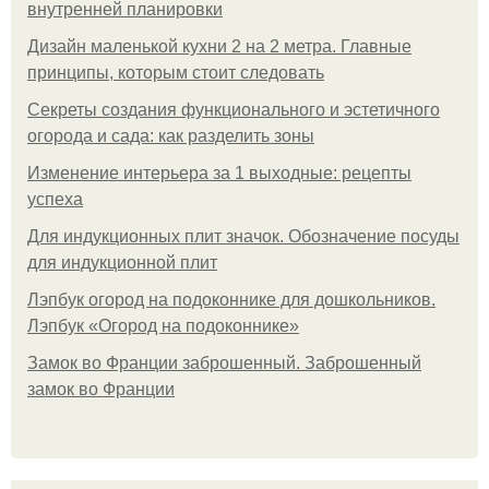
внутренней планировки
Дизайн маленькой кухни 2 на 2 метра. Главные
принципы, которым стоит следовать
Секреты создания функционального и эстетичного
огорода и сада: как разделить зоны
Изменение интерьера за 1 выходные: рецепты
успеха
Для индукционных плит значок. Обозначение посуды
для индукционной плит
Лэпбук огород на подоконнике для дошкольников.
Лэпбук «Огород на подоконнике»
Замок во Франции заброшенный. Заброшенный
замок во Франции