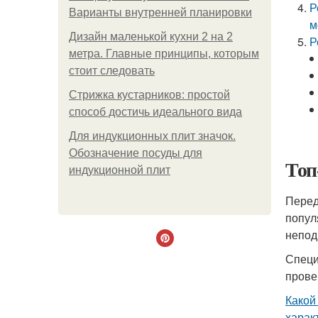
Р
Варианты внутренней планировки
м
Дизайн маленькой кухни 2 на 2
Р
метра. Главные принципы, которым
стоит следовать
Стрижка кустарников: простой
способ достичь идеального вида
Для индукционных плит значок.
Обозначение посуды для
Топ
индукционной плит
Перед
попул
непод
Специ
прове
Какой
харак