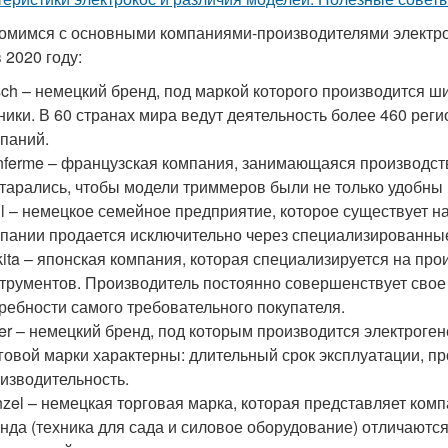
омимся с основными компаниями-производителями электр
 2020 году:
ch – немецкий бренд, под маркой которого производится ш
ники. В 60 странах мира ведут деятельность более 460 рег
паний.
ferme – французская компания, занимающаяся производст
тарались, чтобы модели триммеров были не только удобны 
hl – немецкое семейное предприятие, которое существует н
пании продается исключительно через специализированные
ita – японская компания, которая специализируется на про
трументов. Производитель постоянно совершенствует свое
ребности самого требовательного покупателя.
er – немецкий бренд, под которым производится электроген
говой марки характерны: длительный срок эксплуатации, п
изводительность.
zel – немецкая торговая марка, которая представляет ко
нда (техника для сада и силовое оборудование) отличают