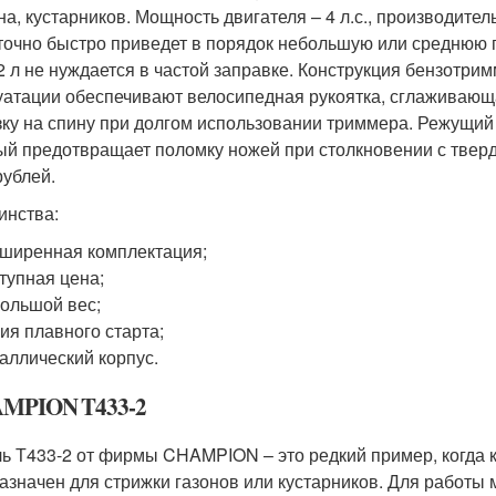
на, кустарников. Мощность двигателя – 4 л.с., производител
точно быстро приведет в порядок небольшую или среднюю
,2 л не нуждается в частой заправке. Конструкция бензотр
уатации обеспечивают велосипедная рукоятка, сглаживаю
зку на спину при долгом использовании триммера. Режущи
ый предотвращает поломку ножей при столкновении с твер
рублей.
инства:
ширенная комплектация;
тупная цена;
ольшой вес;
ия плавного старта;
аллический корпус.
MPION T433-2
ь Т433-2 от фирмы CHAMPION – это редкий пример, когда 
азначен для стрижки газонов или кустарников. Для работы 