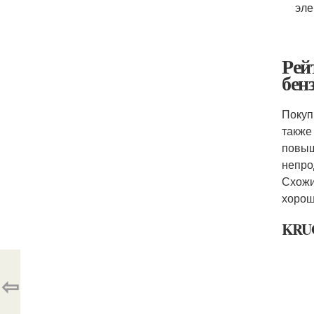
эле
Рей
бен
Покуп
также
повыш
непро
Схожи
хорош
KRUG
⇦