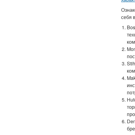
Ознак
себя в
Bos
тех
ком
Mon
пос
Sti
ком
Mak
инс
пот
Hut
тор
про
Den
бре