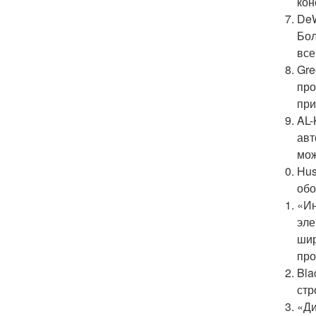
кон
DeW
Бол
все
Gre
про
при
AL-
авт
мож
Hus
обо
«Ин
эле
шир
про
Bla
стр
«Ди