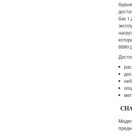
бурья
доста
бак 1
экспл
нагру
котор
8990 
Досто
рас
дос
неб
опц
мет
CHA
Модел
предн