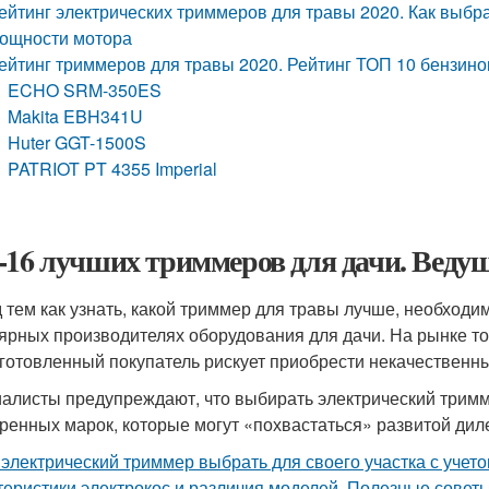
ейтинг электрических триммеров для травы 2020. Как выбр
ощности мотора
ейтинг триммеров для травы 2020. Рейтинг ТОП 10 бензин
ECHO SRM-350ES
Makita EBH341U
Huter GGT-1500S
PATRIOT PT 4355 Imperial
-16 лучших триммеров для дачи. Веду
 тем как узнать, какой триммер для травы лучше, необходим
ярных производителях оборудования для дачи. На рынке то
готовленный покупатель рискует приобрести некачественны
алисты предупреждают, что выбирать электрический тримм
ренных марок, которые могут «похвастаться» развитой диле
 электрический триммер выбрать для своего участка с учет
теристики электрокос и различия моделей. Полезные советы