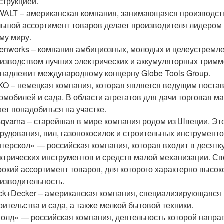
струкцией.
ALT – американская компания, занимающаяся производств
ьшой ассортимент товаров делает производителя лидером 
му миру.
enworks – компания амбициозных, молодых и целеустремл
изводством лучших электрических и аккумуляторных тримм
надлежит международному концерну Globe Tools Group.
KO – немецкая компания, которая является ведущим поста
омобилей и сада. В области агрегатов для дачи торговая м
ет понадобиться на участке.
qvarna – старейшая в мире компания родом из Швеции. Эт
рудования, пил, газонокосилок и строительных инструменто
терскол» — российская компания, которая входит в десят
ктрических инструментов и средств малой механизации. С
окий ассортимент товаров, для которого характерно высоко
изводительность.
ck+Decker – американская компания, специализирующаяся 
оительства и сада, а также мелкой бытовой техники.
олд» — российская компания, деятельность которой напра