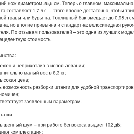
ий нож диаметром 25,5 см. Теперь о главном: максимальна
ата составляет 1,7 л.с. – этого вполне достаточно, чтобы т
ной травы или бурьяна. Топливный бак вмещает до 0,95 л 
вна, но вполне привычна и стандартна: велосипедная руко
теля. По отзывам пользователей – это одна из лучших модел
ецедентную стоимость.
инства:
ежен и неприхотлив в использовании;
внительно малый вес в 8,3 кг;
ысокая цена;
ь возможность разборки штанги для удобной транспортиров
номичен;
тветствует заявленным параметрам.
татки:
ышенный шум – при работе бензокоса выдает 102 дБ;
дная комплектация;