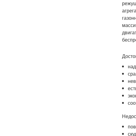
режущ
агрег
газон
масси
двига
беспр
Досто
над
сра
нев
ест
эко
соо
Недос
пов
ску