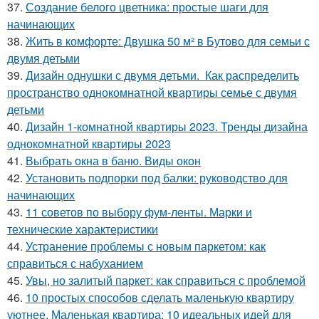
37.
Создание белого цветника: простые шаги для
начинающих
38.
Жить в комфорте: Двушка 50 м² в Бутово для семьи с
двумя детьми
39.
Дизайн однушки с двумя детьми. Как распределить
пространство однокомнатной квартиры семье с двумя
детьми
40.
Дизайн 1-комнатной квартиры 2023. Тренды дизайна
однокомнатной квартиры 2023
41.
Выбрать окна в баню. Виды окон
42.
Установить подпорки под балки: руководство для
начинающих
43.
11 советов по выбору фум-ленты. Марки и
технические характеристики
44.
Устранение проблемы с новым паркетом: как
справиться с набуханием
45.
Увы, но залитый паркет: как справиться с проблемой
46.
10 простых способов сделать маленькую квартиру
уютнее. Маленькая квартира: 10 идеальных идей для