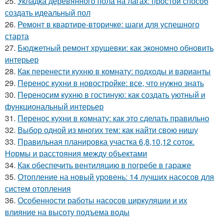
25.
Укладка деревянного пола на лагах: простой способ
создать идеальный пол
26.
Ремонт в квартире-вторичке: шаги для успешного
старта
27.
Бюджетный ремонт хрущевки: как экономно обновить
интерьер
28.
Как перенести кухню в комнату: подходы и варианты
29.
Перенос кухни в новостройке: все, что нужно знать
30.
Переносим кухню в гостиную: как создать уютный и
функциональный интерьер
31.
Перенос кухни в комнату: как это сделать правильно
32.
Выбор одной из многих тем: как найти свою нишу
33.
Правильная планировка участка 6,8,10,12 соток.
Нормы и расстояния между объектами
34.
Как обеспечить вентиляцию в погребе в гараже
35.
Отопление на новый уровень: 14 лучших насосов для
систем отопления
36.
Особенности работы насосов циркуляции и их
влияние на высоту подъема воды