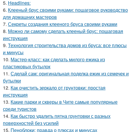
5.
Headlines:
6.
Клееный брус своими руками: пошаговое руководство
для домашних мастеров
7.
Секреты создания клееного бруса своими руками
8.
Можно ли самому сделать клееный брус: пошаговая
инструкция
9.
Технология строительства домов из бруса: все плюсы
и минусы
10.
Мастер-класс: как сделать милого ежика из
пластиковых бутылок
11.
Сделай сам: оригинальная поделка ежик из семечек и
бутылки
12.
Как очистить зеркало от грунтовки: простая
инструкция
13.
Какие парки и скверы в Чите самые популярные
среди туристов
14.
Как быстро удалить пятна грунтовки с разных
поверхностей без усилий
15.
Пеноблоки: правда о плюсах и минусах