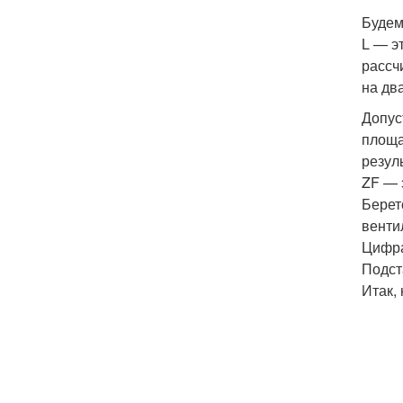
Будем
L — э
рассч
на дв
Допус
площад
резул
ZF — 
Берет
венти
Цифра
Подст
Итак, 