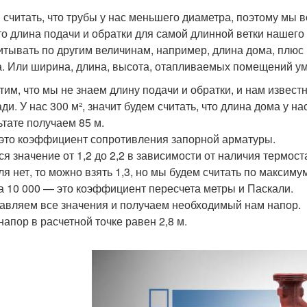
 считать, что трубы у нас меньшего диаметра, поэтому мы в
то длина подачи и обратки для самой длинной ветки нашего
итывать по другим величинам, например, длина дома, плю
а. Или ширина, длина, высота, отапливаемых помещений у
тим, что мы не знаем длину подачи и обратки, и нам извес
и. У нас 300 м², значит будем считать, что длина дома у нас
ьтате получаем 85 м.
это коэффициент сопротивления запорной арматуры.
ся значение от 1,2 до 2,2 в зависимости от наличия термос
ля нет, то можно взять 1,3, но мы будем считать по максим
 10 000 — это коэффициент пересчета метры и Паскали.
авляем все значения и получаем необходимый нам напор.
напор в расчетной точке равен 2,8 м.