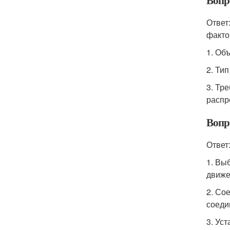
Вопр
Ответ
факто
1. Об
2. Ти
3. Тр
распр
Вопр
Ответ
1. Вы
движе
2. Со
соеди
3. Ус