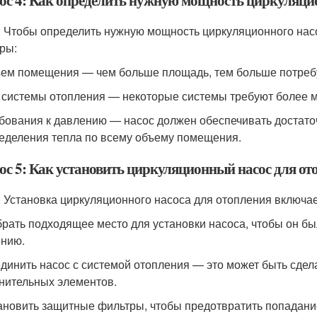
ос 4: Как определить нужную мощность циркуляцио
: Чтобы определить нужную мощность циркуляционного насо
ры:
ъем помещения — чем больше площадь, тем больше потреб
п системы отопления — некоторые системы требуют более 
ебования к давлению — насос должен обеспечивать достат
еделения тепла по всему объему помещения.
ос 5: Как установить циркуляционный насос для от
: Установка циркуляционного насоса для отопления включа
брать подходящее место для установки насоса, чтобы он б
нию.
единить насос с системой отопления — это может быть сде
нительных элементов.
тановить защитные фильтры, чтобы предотвратить попадание