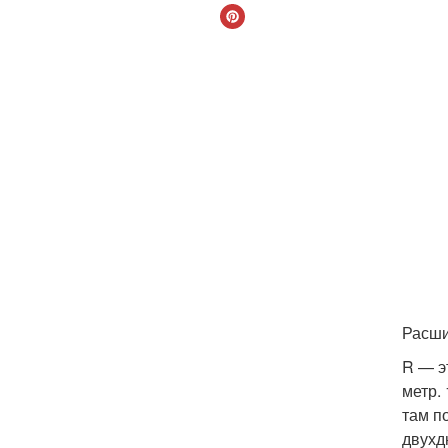
Расши
R — э
метр.
там п
двухд