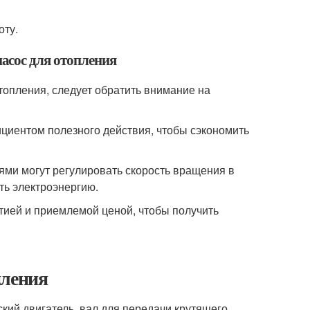
оту.
асос для отопления
опления, следует обратить внимание на
иентом полезного действия, чтобы сэкономить
ями могут регулировать скорость вращения в
ть электроэнергию.
нтией и приемлемой ценой, чтобы получить
пления
ский двигатель, вал для передачи крутящего