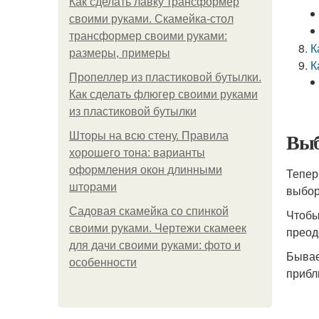
Как сделать лавку трансформер
своими руками. Скамейка-стол
трансформер своими руками:
К
размеры, примеры
К
Пропеллер из пластиковой бутылки.
Как сделать флюгер своими руками
из пластиковой бутылки
Выб
Шторы на всю стену. Правила
хорошего тона: варианты
оформления окон длинными
Тепер
шторами
выбор
Садовая скамейка со спинкой
Чтобы
своими руками. Чертежи скамеек
преод
для дачи своими руками: фото и
Бывае
особенности
прибл