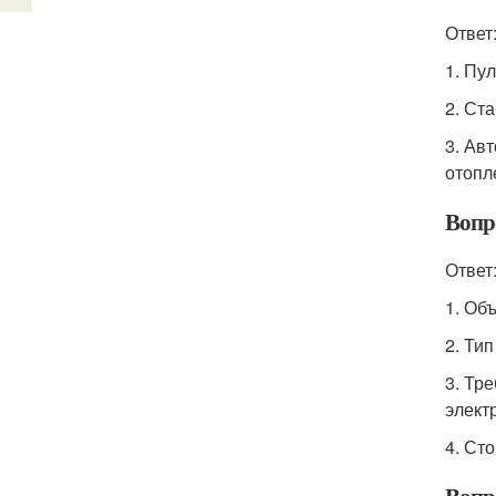
Ответ
1. Пу
2. Ст
3. Ав
отопл
Вопр
Ответ
1. Об
2. Ти
3. Тр
элект
4. Ст