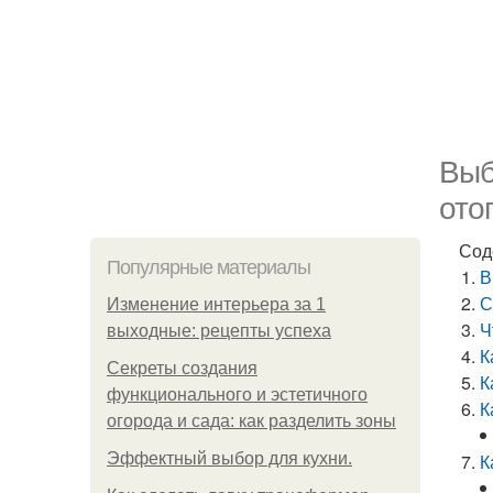
Выб
ото
Сод
Популярные материалы
В
С
Изменение интерьера за 1
Ч
выходные: рецепты успеха
К
Секреты создания
К
функционального и эстетичного
К
огорода и сада: как разделить зоны
Эффектный выбор для кухни.
К