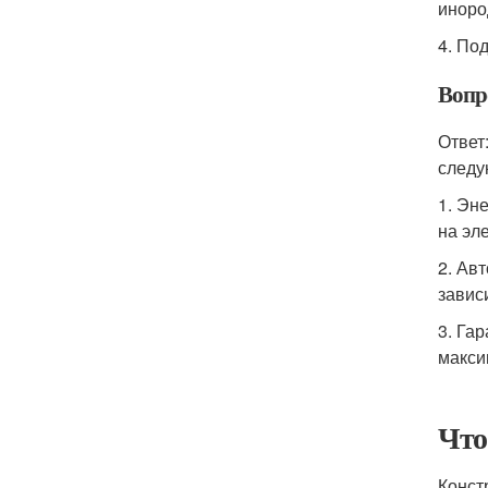
иноро
4. По
Вопр
Ответ
следу
1. Эн
на эл
2. Ав
завис
3. Га
макси
Что
Конст