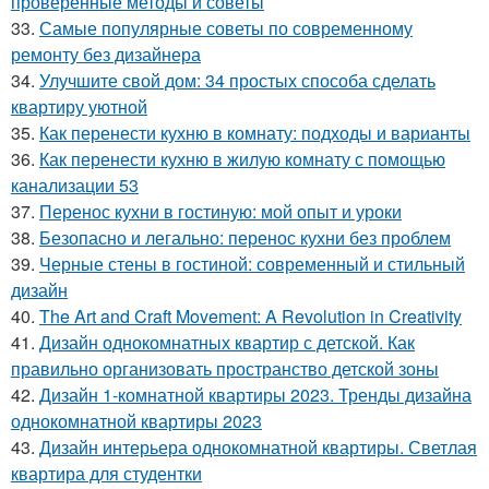
проверенные методы и советы
33.
Самые популярные советы по современному
ремонту без дизайнера
34.
Улучшите свой дом: 34 простых способа сделать
квартиру уютной
35.
Как перенести кухню в комнату: подходы и варианты
36.
Как перенести кухню в жилую комнату с помощью
канализации 53
37.
Перенос кухни в гостиную: мой опыт и уроки
38.
Безопасно и легально: перенос кухни без проблем
39.
Черные стены в гостиной: современный и стильный
дизайн
40.
The Art and Craft Movement: A Revolution in Creativity
41.
Дизайн однокомнатных квартир с детской. Как
правильно организовать пространство детской зоны
42.
Дизайн 1-комнатной квартиры 2023. Тренды дизайна
однокомнатной квартиры 2023
43.
Дизайн интерьера однокомнатной квартиры. Светлая
квартира для студентки