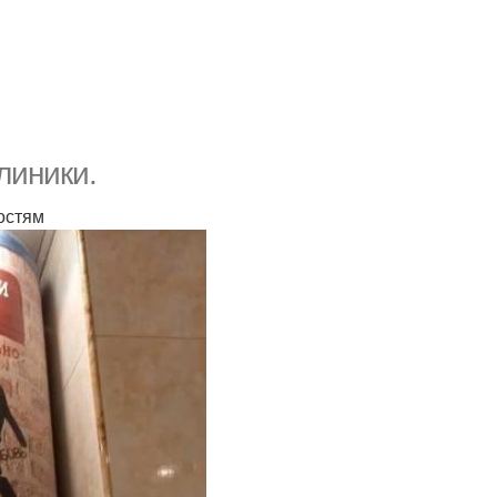
линики.
остям