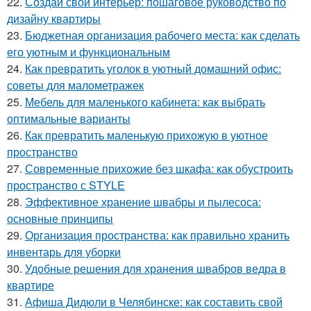
22.
Создай свой интерьер: пошаговое руководство по
дизайну квартиры
23.
Бюджетная организация рабочего места: как сделать
его уютным и функциональным
24.
Как превратить уголок в уютный домашний офис:
советы для малометражек
25.
Мебель для маленького кабинета: как выбрать
оптимальные варианты
26.
Как превратить маленькую прихожую в уютное
пространство
27.
Современные прихожие без шкафа: как обустроить
пространство с STYLE
28.
Эффективное хранение швабры и пылесоса:
основные принципы
29.
Организация пространства: как правильно хранить
инвентарь для уборки
30.
Удобные решения для хранения швабров ведра в
квартире
31.
Афиша Дидюли в Челябинске: как составить свой