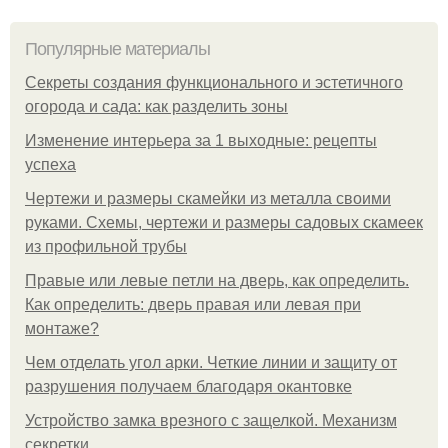
Популярные материалы
Секреты создания функционального и эстетичного
огорода и сада: как разделить зоны
Изменение интерьера за 1 выходные: рецепты
успеха
Чертежи и размеры скамейки из металла своими
руками. Схемы, чертежи и размеры садовых скамеек
из профильной трубы
Правые или левые петли на дверь, как определить.
Как определить: дверь правая или левая при
монтаже?
Чем отделать угол арки. Четкие линии и защиту от
разрушения получаем благодаря окантовке
Устройство замка врезного с защелкой. Механизм
секретки