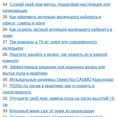
24.
Создай свой дом мечты: пошаговая инструкция для
начинающих
25.
Как оформить интерьер маленького кабинета в
офисе: советы и идеи
26.
Как создать уютный интерьер маленького кабинета в
доме
27.
Три комнаты в 73 м²: идеи для современного
интерьера
28.
Укротите швабру и ведро: где хранить их в ванной
комнате
29.
Эффективные решения для хранения ведра для
мытья пола в квартире
30.
Музыкальные шедевры Оркестра CAGMO Краснодар
31.
ПОЛЫ по лагам в квартире: как устранить и
предотвратить
32.
Улучшите свой дом: замена пола на лагах высотой 15
см
33.
Кухонный мини-сад: от идеи до реализации
34.
Экономь на ремонте: 10 проверенных способов