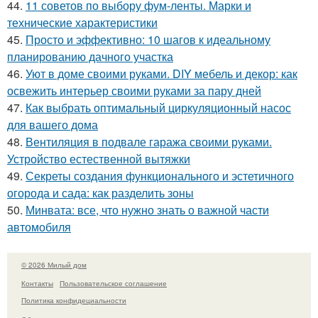
44.
11 советов по выбору фум-ленты. Марки и
технические характеристики
45.
Просто и эффективно: 10 шагов к идеальному
планированию дачного участка
46.
Уют в доме своими руками. DIY мебель и декор: как
освежить интерьер своими руками за пару дней
47.
Как выбрать оптимальный циркуляционный насос
для вашего дома
48.
Вентиляция в подвале гаража своими руками.
Устройство естественной вытяжки
49.
Секреты создания функционального и эстетичного
огорода и сада: как разделить зоны
50.
Минвата: все, что нужно знать о важной части
автомобиля
© 2026 Милый дом
Контакты
Пользовательское соглашение
Политика конфидециальности