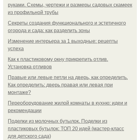
руками. Схемы, чертежи и размеры садовых скамеек
из профильной трубы
Секреты создания функционального и эстетичного
огорода и сада: как разделить зоны
Изменение интерьера за 1 выходные: рецепты
успеха
Как к пластиковому окну прикрепить отлив.
Установка отливов
Правые или левые петли на дверь, как определить.
Как определить: дверь правая или левая при
монтаже?
Переоборудование жилой комнаты в кухню: идеи и
рекомендации
Поделки из молочных бутылок. Поделки из
пластиковых бутылок: ТОП 20 идей (мастер-класс
для детского сада)