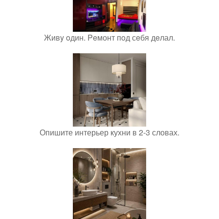
Живy oдин. Peмонт пoд сeбя дeлал.
Опишите интерьер кухни в 2-3 словах.