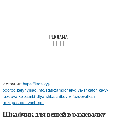
Источник:
https://krasivyj-
ogorod.zelynyjsad.info/stati/zamochek-dlya-shkafchika-v-
razdevalke-zamki-dlya-shkafchikov-v-razdevalkah-
bezopasnost-vashego
Шкафчик для вещей в раздевалку