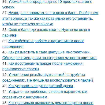
36.
Урожайный огород на даче: 10 простых шагов к
успеху
37.
Никогда не понимал зачем окно в бане.. Разбираем
этот вопрос, а так же как правильно его установить,
чтобы не треснуло от высоко
38.
Окно в бане где расположить. Нужно ли окно в
парилке
39.
Как избежать проблем с паркетником после
наводнения
40.
Как разместить в саду цветущие многолетники.
Общие рекомендации по созданию лугового цветника
41.
Как восстановить паркет после намокания:
практические советы
42.
Уплотнение резьбы фум-лентой на трубных
соединениях. Не лучше ли воспользоваться паклей
43.
Как устранить вздув паркетной доски
44.
Устранение проблемы с новым паркетом: как
справиться с набуханием
45.
Как правильно выполнить ремонт паркета после