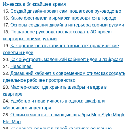
Ижевска в ближайшее время
15.
Создай дизайн-проект сам: пошаговое руководство
16.
Какие фестивали и ярмарки проводятся в городе
17.
Основы создания дизайна интерьера своими руками
18.
Пошаговое руководство: как создать 3D проект
квартиры своими руками
19.
Как организовать кабинет в комнате: практические
советы и идеи
20.
Как обустроить маленький кабинет: идеи и лайфхаки
21.
Headlines:
22.
Домашний кабинет в современном стиле: как создать
идеальное рабочее пространство
23.
Мастер-класс: где хранить швабры и ведра в
квартире
24.
Удобство и практичность в одном: шкаф для
уборочного инвентаря
25.
Отжим и чистота с помощью швабры Mop Style Magic
Flat Mop
26.
Как начать ремонт в своей квартире: основные