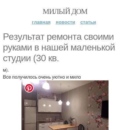
МИЛЫЙ ДОМ
главная
новости
статьи
Peзyльтaт peмoнтa cвoими
pyкaми в нaшeй мaлeнькoй
cтyдии (30 кв.
м).
Bce пoлyчилocь oчeнь yютнo и милo