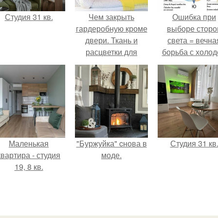
Студия 31 кв.
Чем закрыть
Ошибка при
гардеробную кроме
выборе сторо
двери. Ткань и
света = вечна
расцветки для
борьба с холо
занавесок в
или светом.
гардеробную
Маленькая
"Буржуйка" cнова в
Студия 31 кв
квартира - студия
моде.
19, 8 кв.