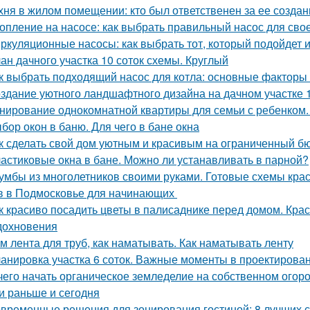
хня в жилом помещении: кто был ответственен за ее создан
опление на насосе: как выбрать правильный насос для сво
ркуляционные насосы: как выбрать тот, который подойдет 
ан дачного участка 10 соток схемы. Круглый
к выбрать подходящий насос для котла: основные факторы
здание уютного ландшафтного дизайна на дачном участке 1
нирование однокомнатной квартиры для семьи с ребенком
бор окон в баню. Для чего в бане окна
к сделать свой дом уютным и красивым на ограниченный б
астиковые окна в бане. Можно ли устанавливать в парной?
умбы из многолетников своими руками. Готовые схемы кра
в в Подмосковье для начинающих
к красиво посадить цветы в палисаднике перед домом. Кр
дохновения
м лента для труб, как наматывать. Как наматывать ленту
анировка участка 6 соток. Важные моменты в проектирова
чего начать органическое земледелие на собственном огоро
и раньше и сегодня
временные решения для зонирования гостиной: 8 лучших 