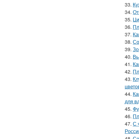
33.
Ку
34.
От
35.
Ци
36.
Пл
37.
Ка
38.
Со
39.
Зо
40.
Вы
41.
Ка
42.
Пл
43.
Кл
цвето
44.
Ка
для в
45.
Фу
46.
Пл
47.
С 
Росси
48.
Со