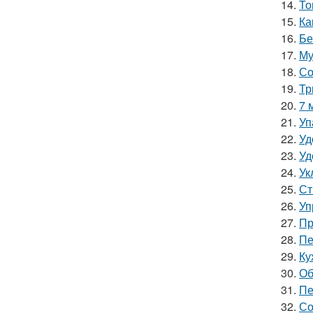
14.
То
15.
Ка
16.
Бе
17.
Му
18.
Со
19.
Тр
20.
7 
21.
Уп
22.
Уд
23.
Уд
24.
Ук
25.
Ст
26.
Уп
27.
Пр
28.
Пе
29.
Ку
30.
Об
31.
Пе
32.
Со