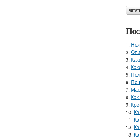
читат
Пос
1.
Неж
2.
Опи
3.
Как
4.
Как
5.
Пол
6.
Пош
7.
Мас
8.
Как
9.
Кре
10.
Ка
11.
Ка
12.
Ка
13.
Ка