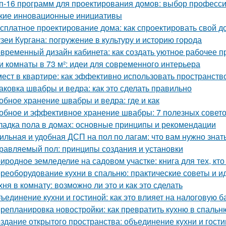
п-16 программ для проектирования домов: выбор професс
кие инновационные инициативы
сплатное проектирование дома: как спроектировать свой д
зеи Кургана: погружение в культуру и историю города
временный дизайн кабинета: как создать уютное рабочее п
и комнаты в 73 м²: идеи для современного интерьера
мест в квартире: как эффективно использовать пространств
аковка швабры и ведра: как это сделать правильно
обное хранение швабры и ведра: где и как
обное и эффективное хранение швабры: 7 полезных совет
ладка пола в домах: основные принципы и рекомендации
ильная и удобная ДСП на пол по лагам: что вам нужно знат
равляемый пол: принципы создания и установки
иродное земледелие на садовом участке: книга для тех, кто
реоборудование кухни в спальню: практические советы и и
хня в комнату: возможно ли это и как это сделать
ъединение кухни и гостиной: как это влияет на налоговую б
репланировка новостройки: как превратить кухню в спальн
здание открытого пространства: объединение кухни и гост