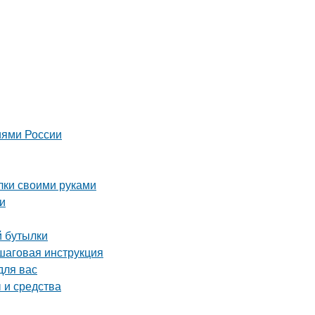
иями России
лки своими руками
ки
й бутылки
ошаговая инструкция
для вас
 и средства