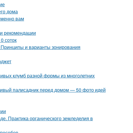
ие
его дома
именно вам
 и рекомендации
0 соток
. Принципы и варианты зонирования
юджет
сивых клумб разной формы из многолетних
асивый палисадник перед домом — 50 фото идей
нии
де. Практика органического земледелия в
способов