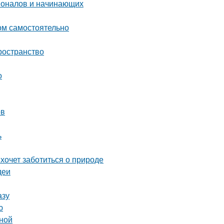
ионалов и начинающих
ом самостоятельно
ространство
о
ов
ь
 хочет заботиться о природе
деи
азу
ю
иной