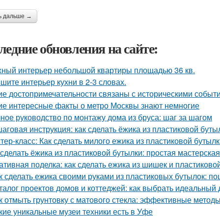
ь дальше →
ледние обновления на сайте:
ный интерьер небольшой квартиры площадью 36 кв.
шите интерьер кухни в 2-3 словах.
ие достопримечательности связаны с историческими событ
ие интересные факты о метро Москвы знают немногие
ное руководство по монтажу дома из бруса: шаг за шагом
аговая инструкция: как сделать ёжика из пластиковой буты
тер-класс: Как сделать милого ежика из пластиковой бутыл
 сделать ёжика из пластиковой бутылки: простая мастерская
ативная поделка: как сделать ежика из шишек и пластиково
к сделать ежика своими руками из пластиковых бутылок: п
талог проектов домов и коттеджей: как выбрать идеальный 
к отмыть грунтовку с матового стекла: эффективные методы
кие уникальные музеи техники есть в Уфе