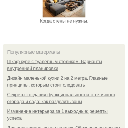
Когда стены не нужны.
Популярные материалы
Шкаф купе с туалетным столиком. Варианты
внутренней планировки
Дизайн маленькой кухни 2 на 2 метра. Главные
принципы, которым стоит следовать
Секреты создания функционального и эстетичного
огорода и сада: как разделить зоны
Изменение интерьера за 1 выходные: рецепты
успеха
Для индукционных плит значок. Обозначение посуды