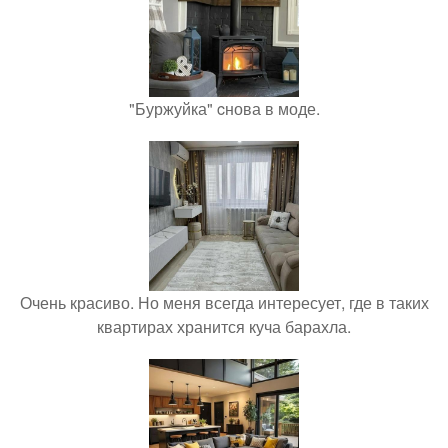
"Буржуйка" cнова в моде.
Очень красиво. Но меня всегда интересует, где в таких
квартирах хранится куча барахла.