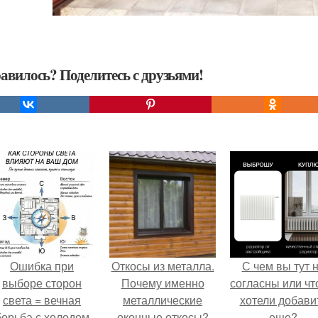
авилось? Поделитесь с друзьями!
Ошибка при
Откосы из металла.
С чем вы тут 
выборе сторон
Почему именно
согласны или ч
света = вечная
металлические
хотели добави
борьба с холодом
оконные откосы?
еще?