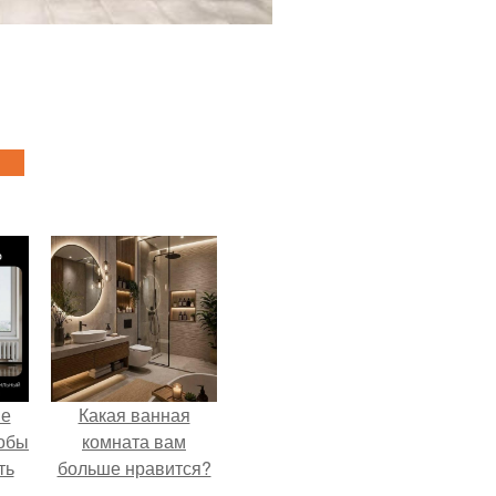
не
Какая ванная
тобы
комната вам
ть
больше нравится?