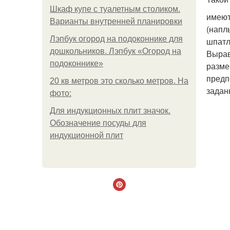
Шкаф купе с туалетным столиком.
имеют
Варианты внутренней планировки
(напл
Лэпбук огород на подоконнике для
шпатл
дошкольников. Лэпбук «Огород на
Вырав
подоконнике»
разме
предп
20 кв метров это сколько метров. На
задан
фото:
Для индукционных плит значок.
Обозначение посуды для
индукционной плит