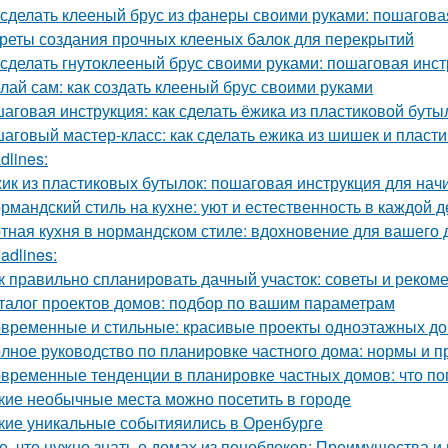
 сделать клееный брус из фанеры своими руками: пошагова
реты создания прочных клееных балок для перекрытий
 сделать гнутоклееный брус своими руками: пошаговая инс
лай сам: как создать клееный брус своими руками
аговая инструкция: как сделать ёжика из пластиковой буты
аговый мастер-класс: как сделать ежика из шишек и пласт
dlines:
ик из пластиковых бутылок: пошаговая инструкция для на
рмандский стиль на кухне: уют и естественность в каждой д
тная кухня в нормандском стиле: вдохновение для вашего
adlines:
к правильно спланировать дачный участок: советы и реком
талог проектов домов: подбор по вашим параметрам
временные и стильные: красивые проекты одноэтажных д
лное руководство по планировке частного дома: нормы и п
временные тенденции в планировке частных домов: что по
кие необычные места можно посетить в городе
кие уникальные событияились в Оренбурге
е, что нужно знать о домах из пеноблоков: Преимущества и