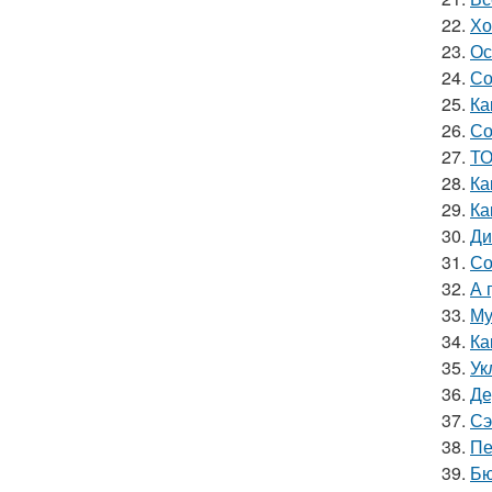
22.
Хо
23.
Ос
24.
Со
25.
Ка
26.
Со
27.
ТО
28.
Ка
29.
Ка
30.
Ди
31.
Со
32.
А 
33.
Му
34.
Ка
35.
Ук
36.
Де
37.
Сэ
38.
Пе
39.
Бю