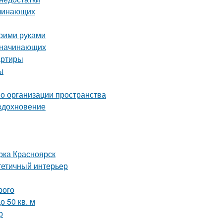
ачинающих
воими руками
я начинающих
артиры
ы
по организации пространства
 вдохновение
рка Красноярск
стетичный интерьер
рого
 50 кв. м
р