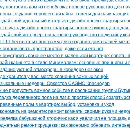
чу построить дом из пеноблока: полное руководство для н
новы создания хорошего дизайна: советы для начинающих
здай свой идеальный интерьер: дизайн-проект квартиры с
к создать дизайн-проект квартиры: полное руководство дл
здай свой интерьер: пошаговое руководство по дизайну кв
П-11 бесплатных программ для создания дома вашей мечт
к организовать пространство, даже если его нет
к обустроить рабочее место в маленькой квартире: советы 
зайн кабинета в стиле Минимализм: основные принципы и
здание уютной атмосферы в коридоре без окон
где хранится у вас: место хранения важных вещей
зыкальные шедевры Оркестра CAGMO Краснодар
к не пропустить важное событие в расписании группы Буты
ладка деревянного пола на лаги: простой способ создать э
ревянные полы в квартире: выбор, установка и уход
кономить на ремонте: ремонт комнаты своими руками недо
ределка бабушкиной вторички: как я увеличил ее площадь до
джетный ремонт хрущевки: как экономно обновить интерье