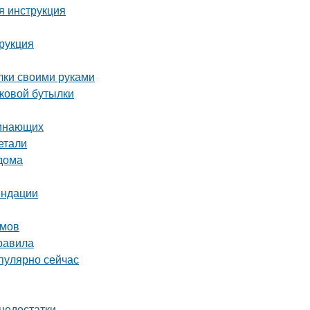
я инструкция
трукция
лки своими руками
иковой бутылки
чинающих
етали
 дома
ендации
омов
равила
пулярно сейчас
 недостатки