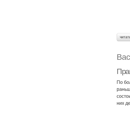
читат
Вас
Прав
По бо
раньш
состо
них д