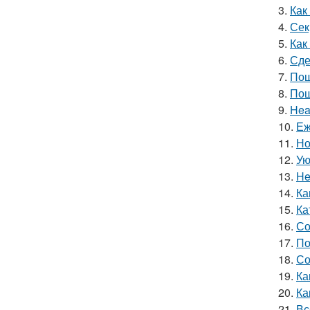
3.
Как
4.
Сек
5.
Как
6.
Сде
7.
Пош
8.
Пош
9.
Hea
10.
Еж
11.
Но
12.
Ую
13.
He
14.
Ка
15.
Ка
16.
Со
17.
По
18.
Со
19.
Ка
20.
Ка
21.
Вс