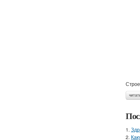
Строе
читат
Пос
1.
Здр
2.
Как