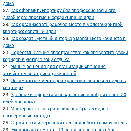
дома
27.
Как оформить квартиру без профессионального
дизайнера: простые и эффективные идеи
28.
Как организовать рабочее место в малогабаритной
квартире: советы и идеи
29.
Как создать уютный интерьер маленького кабинета в
доме
30.
Переосмысление пространства: как превратить узкий
коридор в уютную зону отдыха
31.
Умные решения для организации хранения
хозяйственных принадлежностей
32.
Оптимальное место для хранения швабры и ведра в
квартире
33.
Удобное и эффективное хранение швабр и венек: 20
идей для дома
34.
Мастер-класс по хранению швабров и ведер:
проверенные методы
35.
Стройте свой черновой пол: подробный самоучитель
36.
Экономь на ремонте: 10 проверенных способов