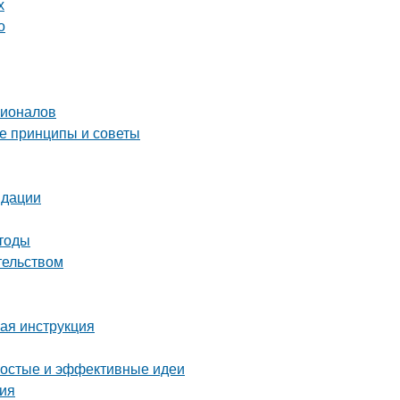
х
о
сионалов
ые принципы и советы
ндации
етоды
тельством
вая инструкция
ростые и эффективные идеи
ция