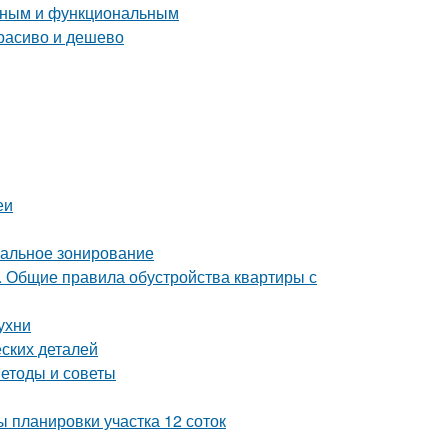
енным и функциональным
расиво и дешево
еи
мальное зонирование
е. Общие правила обустройства квартиры с
ухни
ских деталей
етоды и советы
 планировки участка 12 соток