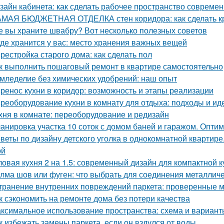
зайн кабинета: как сделать рабочее пространство соврем
МАЯ БЮДЖЕТНАЯ ОТДЕЛКА стен коридора: как сделать к
е вы храните швабру? Вот несколько полезных советов
где хранится у вас: место хранения важных вещей
рестройка старого дома: как сделать пол
к выполнить пошаговый ремонт в квартире самостоятельно
мледелие без химических удобрений: наш опыт
ренос кухни в коридор: возможность и этапы реализации
реоборудование кухни в комнату для отдыха: подходы и ид
хня в комнате: переоборудование и редизайн
анировка участка 10 соток с домом баней и гаражом. Опти
веты по дизайну детского уголка в однокомнатной квартир
ой
ловая кухня 2 на 1.5: современный дизайн для компактной к
лма шов или фуген: что выбрать для соединения металличе
транение внутренних повреждений паркета: проверенные м
к сэкономить на ремонте дома без потери качества
ксимальное использование пространства: схема и варианты
к избежать замены паркета, если он вздулся от воды