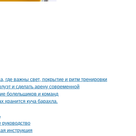
а, где важны свет, покрытие и ритм тренировки
илуэт и сделать арену современной
ние болельщиков и команд
ах хранится куча барахла.
ь
е руководство
вая инструкция