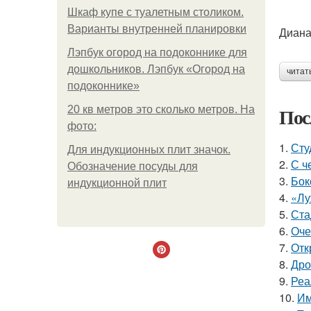
Шкаф купе с туалетным столиком.
Варианты внутренней планировки
Диана
Лэпбук огород на подоконнике для
дошкольников. Лэпбук «Огород на
читат
подоконнике»
Пос
20 кв метров это сколько метров. На
фото:
1.
Сту
Для индукционных плит значок.
2.
С ч
Обозначение посуды для
3.
Бок
индукционной плит
4.
«Лу
5.
Ста
6.
Оче
7.
Отк
8.
Дро
9.
Реа
10.
Им