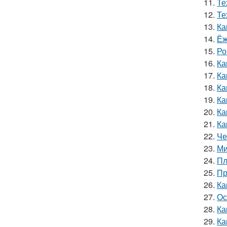
11.
Те
12.
Те
13.
Ка
14.
Ёж
15.
Ро
16.
Ка
17.
Ка
18.
Ка
19.
Ка
20.
Ка
21.
Ка
22.
Че
23.
Ми
24.
Пл
25.
Пр
26.
Ка
27.
Ос
28.
Ка
29.
Ка