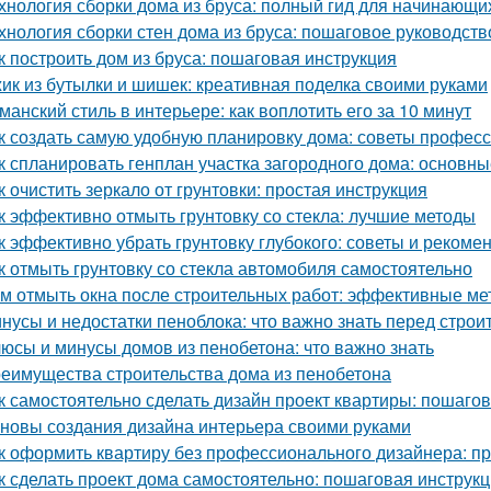
хнология сборки дома из бруса: полный гид для начинающи
хнология сборки стен дома из бруса: пошаговое руководств
к построить дом из бруса: пошаговая инструкция
ик из бутылки и шишек: креативная поделка своими руками
манский стиль в интерьере: как воплотить его за 10 минут
к создать самую удобную планировку дома: советы профес
к спланировать генплан участка загородного дома: основн
к очистить зеркало от грунтовки: простая инструкция
к эффективно отмыть грунтовку со стекла: лучшие методы
к эффективно убрать грунтовку глубокого: советы и рекоме
к отмыть грунтовку со стекла автомобиля самостоятельно
м отмыть окна после строительных работ: эффективные м
нусы и недостатки пеноблока: что важно знать перед строи
юсы и минусы домов из пенобетона: что важно знать
еимущества строительства дома из пенобетона
к самостоятельно сделать дизайн проект квартиры: пошаго
новы создания дизайна интерьера своими руками
к оформить квартиру без профессионального дизайнера: п
к сделать проект дома самостоятельно: пошаговая инструк