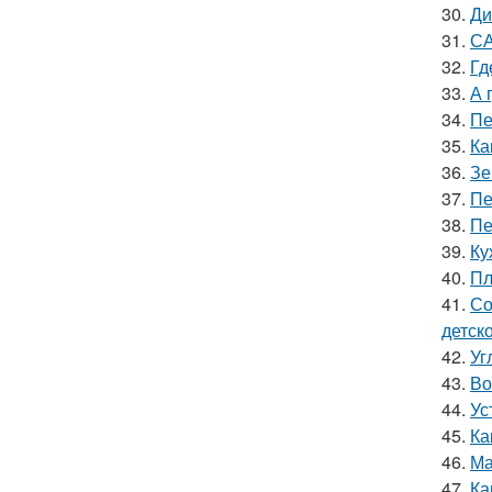
30.
Ди
31.
СА
32.
Гд
33.
А 
34.
Пе
35.
Ка
36.
Зе
37.
Пе
38.
Пе
39.
Ку
40.
Пл
41.
Со
детск
42.
Уг
43.
Во
44.
Ус
45.
Ка
46.
Ма
47.
Ка