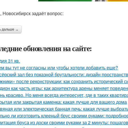
, Новосибирск задаёт вопрос:
ь дальше →
ледние обновления на сайте:
дия 31 кв.
ем вы тут не согласны или чтобы хотели добавить еще?
сёрский зал без показной брутальности: дизайн пространств
жники» после реконструкции: как сохранить исторический с
дион как часть игры: как архитектура арены меняет поведе
нь красиво. Но меня всегда интересует, где в таких квартир
рытая или закрытая каменка: какая лучше для вашего дома
вяная или электрическая банная печь: какая лучше выбрат
льно ли изготовить клееный брус своими руками: подробно
итация бруса из доски своими руками за 2 минуты: пошаго