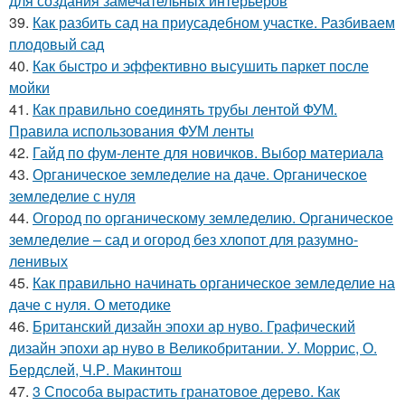
для создания замечательных интерьеров
39.
Как разбить сад на приусадебном участке. Разбиваем
плодовый сад
40.
Как быстро и эффективно высушить паркет после
мойки
41.
Как правильно соединять трубы лентой ФУМ.
Правила использования ФУМ ленты
42.
Гайд по фум-ленте для новичков. Выбор материала
43.
Органическое земледелие на даче. Органическое
земледелие с нуля
44.
Огород по органическому земледелию. Органическое
земледелие – сад и огород без хлопот для разумно-
ленивых
45.
Как правильно начинать органическое земледелие на
даче с нуля. О методике
46.
Британский дизайн эпохи ар нуво. Графический
дизайн эпохи ар нуво в Великобритании. У. Моррис, О.
Бердслей, Ч.Р. Макинтош
47.
3 Способа вырастить гранатовое дерево. Как