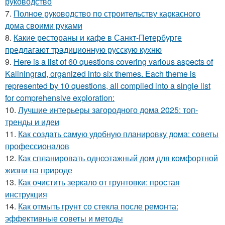
руководство
7.
Полное руководство по строительству каркасного
дома своими руками
8.
Какие рестораны и кафе в Санкт-Петербурге
предлагают традиционную русскую кухню
9.
Here is a list of 60 questions covering various aspects of
Kaliningrad, organized into six themes. Each theme is
represented by 10 questions, all compiled into a single list
for comprehensive exploration:
10.
Лучшие интерьеры загородного дома 2025: топ-
тренды и идеи
11.
Как создать самую удобную планировку дома: советы
профессионалов
12.
Как спланировать одноэтажный дом для комфортной
жизни на природе
13.
Как очистить зеркало от грунтовки: простая
инструкция
14.
Как отмыть грунт со стекла после ремонта:
эффективные советы и методы