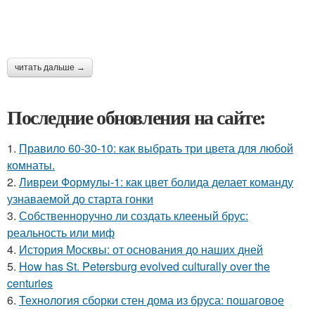
читать дальше →
Последние обновления на сайте:
1.
Правило 60-30-10: как выбрать три цвета для любой
комнаты.
2.
Ливреи Формулы-1: как цвет болида делает команду
узнаваемой до старта гонки
3.
Собственноручно ли создать клееный брус:
реальность или миф
4.
История Москвы: от основания до наших дней
5.
How has St. Petersburg evolved culturally over the
centuries
6.
Технология сборки стен дома из бруса: пошаговое