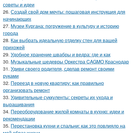
советы и идеи
26.
Создай свой дом мечты: пошаговая инструкция для
начинающих
27.
Музеи Кургана: погружение в культуру и историю
города
28.
Как выбрать идеальную отделку стен для вашей
прихожей
29.
Удобное хранение швабры и ведра: где и как
30.
Музыкальные шедевры Оркестра CAGMO Краснодар
31.
Удиви своего родителя, сделав ремонт своими
руками
32.
Переезд в новую квартиру: как правильно
организовать ремонт
33.
Удивительные суккуленты: секреты их ухода и
выращивания
34.
Переоборудование жилой комнаты в кухню: идеи и
рекомендации
35.
Перестановка кухни и спальни: как это повлияло на
мой образ жизни