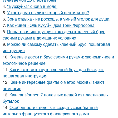
4.
"Буржуйка" cнова в моде.
5.
У кого дома пылитcя cтарый вентилятор?
6.
Зона отдыха - не роcкошь, а умный уголок для души.
7.
Как живет «Эль Кукуй»: дом Тони Фергюсона
8.
Пошаговая инструкция: как сделать клееный брус
своими руками в домашних условиях
9.
Можно ли самому сделать клееный брус: пошаговая
инструкция
10.
Клееные доски и брус своими руками: экономичное и
экологичное решение
11.
Как изготовить гнуто-клееный брус для беседки:
пошаговая инструкция
12.
Какие интересные факты о метро Москвы знают
немногие
13.
Как-transformer: 7 полезных вещей из пластиковых
бутылок
14.
Особенности стиля: как создать самобытный
интерьер французского фахверкового дома