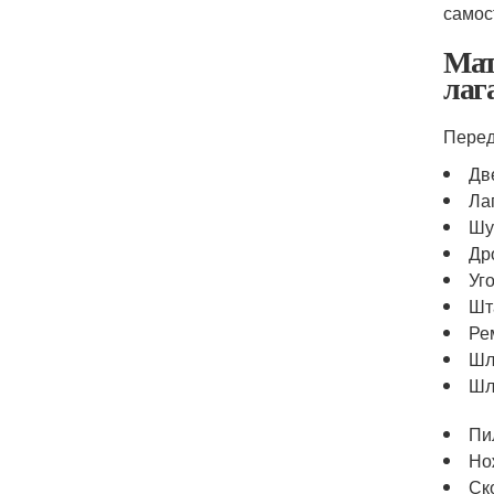
самос
Мат
лаг
Перед
Дв
Ла
Шу
Др
Уг
Шт
Ре
Шл
Шл
Пи
Но
Ск