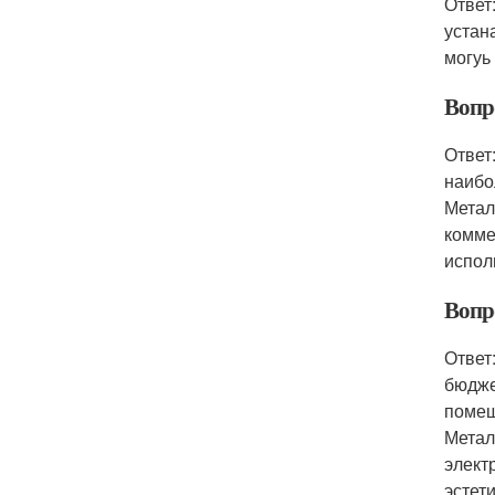
Ответ
устан
могуь
Вопр
Ответ
наибо
Метал
комме
испол
Вопр
Ответ
бюдже
помещ
Метал
элект
эстет