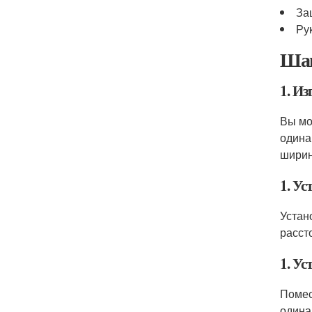
За
Ру
Шаг
1. Из
Вы мо
одина
шири
1. Ус
Устан
рассто
1. Ус
Помес
одина