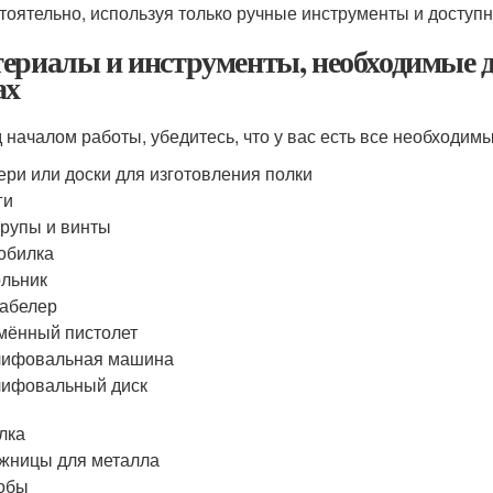
тоятельно, используя только ручные инструменты и доступ
ериалы и инструменты, необходимые д
ах
 началом работы, убедитесь, что у вас есть все необходим
ери или доски для изготовления полки
ги
рупы и винты
обилка
ольник
абелер
мённый пистолет
ифовальная машина
ифовальный диск
лка
жницы для металла
обы