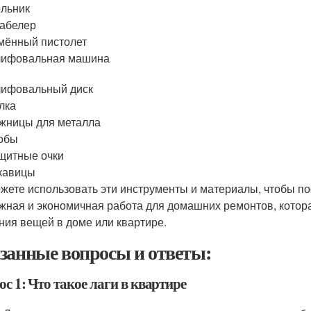
ольник
абелер
мённый пистолет
ифовальная машина
ифовальный диск
лка
жницы для металла
обы
щитные очки
кавицы
жете использовать эти инструменты и материалы, чтобы пос
жная и экономичная работа для домашних ремонтов, котор
ния вещей в доме или квартире.
занные вопросы и ответы:
с 1: Что такое лаги в квартире