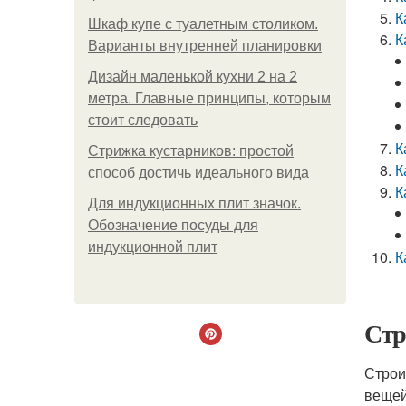
К
Шкаф купе с туалетным столиком.
К
Варианты внутренней планировки
Дизайн маленькой кухни 2 на 2
метра. Главные принципы, которым
стоит следовать
К
Стрижка кустарников: простой
К
способ достичь идеального вида
К
Для индукционных плит значок.
Обозначение посуды для
индукционной плит
К
Стр
Строи
вещей