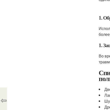
1. О
Испол
более
1. З
Во вр
травм
Спи
пол
Дв
Ла
⇦
Шу
Др