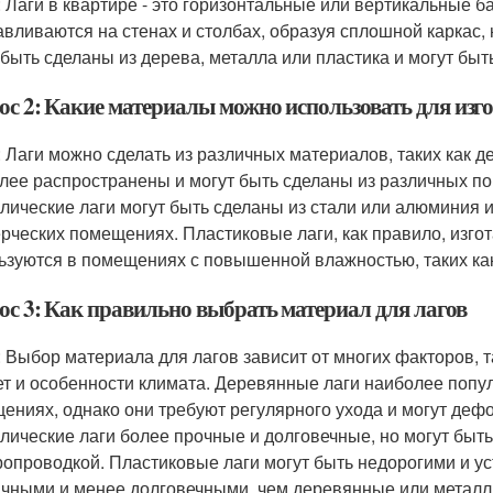
: Лаги в квартире - это горизонтальные или вертикальные б
авливаются на стенах и столбах, образуя сплошной каркас,
 быть сделаны из дерева, металла или пластика и могут быт
ос 2: Какие материалы можно использовать для изг
: Лаги можно сделать из различных материалов, таких как д
лее распространены и могут быть сделаны из различных поро
лические лаги могут быть сделаны из стали или алюминия
рческих помещениях. Пластиковые лаги, как правило, изго
ьзуются в помещениях с повышенной влажностью, таких ка
ос 3: Как правильно выбрать материал для лагов
: Выбор материала для лагов зависит от многих факторов, т
т и особенности климата. Деревянные лаги наиболее попу
ениях, однако они требуют регулярного ухода и могут деф
лические лаги более прочные и долговечные, но могут быть
ропроводкой. Пластиковые лаги могут быть недорогими и ус
ичными и менее долговечными, чем деревянные или металл