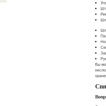
Уг
Шт
Ре
Шл
Шл
Пи
Но
Ск
За
Ру
Вы мо
несло
хране
Свя
Вопро