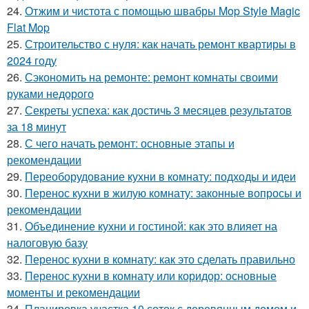
24.
Отжим и чистота с помощью швабры Mop Style Magic
Flat Mop
25.
Строительство с нуля: как начать ремонт квартиры в
2024 году
26.
Сэкономить на ремонте: ремонт комнаты своими
руками недорого
27.
Секреты успеха: как достичь 3 месяцев результатов
за 18 минут
28.
С чего начать ремонт: основные этапы и
рекомендации
29.
Переоборудование кухни в комнату: подходы и идеи
30.
Перенос кухни в жилую комнату: законные вопросы и
рекомендации
31.
Объединение кухни и гостиной: как это влияет на
налоговую базу
32.
Перенос кухни в комнату: как это сделать правильно
33.
Перенос кухни в комнату или коридор: основные
моменты и рекомендации
34.
Планировка участка 10 соток с деревянным домом и