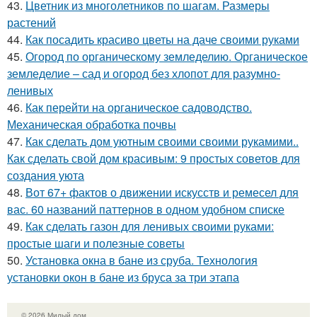
43.
Цветник из многолетников по шагам. Размеры
растений
44.
Как посадить красиво цветы на даче своими руками
45.
Огород по органическому земледелию. Органическое
земледелие – сад и огород без хлопот для разумно-
ленивых
46.
Как перейти на органическое садоводство.
Механическая обработка почвы
47.
Как сделать дом уютным своими своими рукамими..
Как сделать свой дом красивым: 9 простых советов для
создания уюта
48.
Вот 67+ фактов о движении искусств и ремесел для
вас. 60 названий паттернов в одном удобном списке
49.
Как сделать газон для ленивых своими руками:
простые шаги и полезные советы
50.
Установка окна в бане из сруба. Технология
установки окон в бане из бруса за три этапа
© 2026 Милый дом