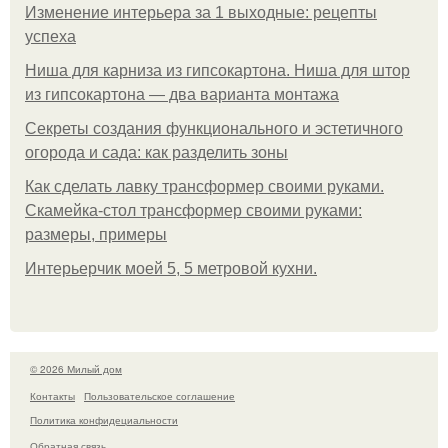
Изменение интерьера за 1 выходные: рецепты
успеха
Ниша для карниза из гипсокартона. Ниша для штор
из гипсокартона — два варианта монтажа
Секреты создания функционального и эстетичного
огорода и сада: как разделить зоны
Как сделать лавку трансформер своими руками.
Скамейка-стол трансформер своими руками:
размеры, примеры
Интерьерчик моей 5, 5 метровой кухни.
© 2026 Милый дом
Контакты
Пользовательское соглашение
Политика конфидециальности
Обратная связь