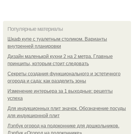
Популярные материалы
Шкаф купе с туалетным столиком. Варианты
внутренней планировки
Дизайн маленькой кухни 2 на 2 метра. Главные
принципы, которым стоит следовать
Секреты создания функционального и эстетичного
огорода и сада: как разделить зоны
Изменение интерьера за 1 выходные: рецепты
успеха
Для индукционных плит значок. Обозначение посуды
для индукционной плит
Лэпбук огород на подоконнике для дошкольников.
Лэпбук «Огород на подоконнике»