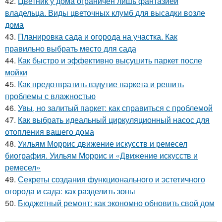
42.
Цветник у дома ограничен лишь фантазией
владельца. Виды цветочных клумб для высадки возле
дома
43.
Планировка сада и огорода на участка. Как
правильно выбрать место для сада
44.
Как быстро и эффективно высушить паркет после
мойки
45.
Как предотвратить вздутие паркета и решить
проблемы с влажностью
46.
Увы, но залитый паркет: как справиться с проблемой
47.
Как выбрать идеальный циркуляционный насос для
отопления вашего дома
48.
Уильям Моррис движение искусств и ремесел
биография. Уильям Моррис и «Движение искусств и
ремесел»
49.
Секреты создания функционального и эстетичного
огорода и сада: как разделить зоны
50.
Бюджетный ремонт: как экономно обновить свой дом