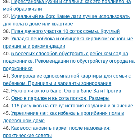
36.
Перестановка кухни и спальни: как это повлияло на
мой образ жизни
37.
Идеальный выбор: Какие лаги лучше использовать
для пола в доме или квартире
38.
План дачного участка 10 соток схемы. Круглый
39.
Укладка пеноблока и облицовка кирпичом: основные
принципы и рекомендации
40.
5 веселых способов обустроить с ребенком сад на
подоконнике. Рекомендации по обустройству огорода на
подоконнике
41.
Зонирование однокомнатной квартиры для семьи с
ребенком. Принципы и варианты зонирования
42.
Нужно ли окно в бане. Окно в бане За и Против
43.
Окно в парилке и высота полков. Размеры
44.
115 рисунков на стену: история создания и значение
45.
Укрепление лаг: как избежать прогибания пола в
деревянном доме
46.
Как восстановить паркет после намокания:
практические советы