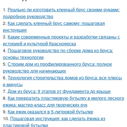
1.
Реально ли изготовить клееный брус своими руками:
подробное руководство
2.
Как сделать клееный брус самому: пошаговая
инструкция
3.
Какие современные проекты и разработки связаны с
историей и культурой Красноярска
4.
Пошаговое руководство по сборке дома из бруса:
основы технологии
5.
Строим дом из профилированного бруса: полное
руководство для начинающих
6.
Технология строительства домов из бруса: все плюсы
и минусы
7.
Дом из бруса: 9 этапов от фундамента до крыши
8.
Как превратить пластиковую бутылку в милого лесного
ежика: мастер-класс для творческих рук
9.
Как ежик оказался в 5-литровой бутылке
10.
Пошаговая инструкция: как сделать ёжика из
пластиковой бутылки